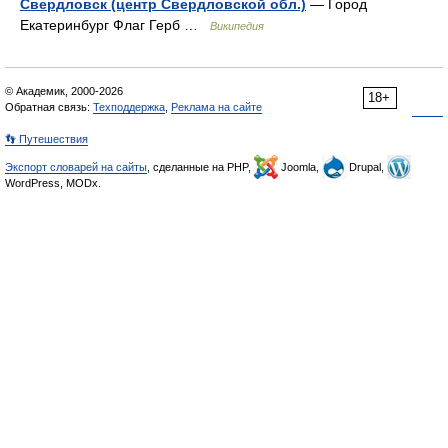
Свердловск (центр Свердловской обл.)
— Город
Екатеринбург Флаг Герб …
Википедия
© Академик, 2000-2026
18+
Обратная связь:
Техподдержка
,
Реклама на сайте
👣 Путешествия
Экспорт словарей на сайты
, сделанные на PHP,
Joomla,
Drupal,
WordPress, MODx.