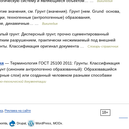
ологическую систему и являющиеся объектом… …
Википедия
ие значения, см. Грунт (значения). Грунт (нем. Grund основа,
ки, техногенные (антропогенные) образования,
ные, динамичные… …
Википедия
лый грунт: Дисперсный грунт, прочно сцементированный
упким разрушением, практически несжимаемый под внешней
Грунты. Классификация оригинал документа …
Словарь-справочник
ия
— Терминология ГОСТ 25100 2011: Грунты. Классификация
рунт (синоним антропогенно образованный): Образовавшийся
урные слои) или созданный человеком разными способами
но-технической документации
ка
,
Реклама на сайте
18+
omla,
Drupal,
WordPress, MODx.