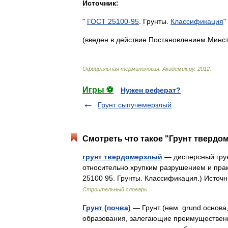
Источник:
"
ГОСТ
25100
-
95
.
Грунты
.
Классификация
"
(
введен
в
действие
Постановлением
Минс
Официальная
терминология
.
Академик
.
ру
.
2012
.
Игры ⚽
Нужен реферат?
Грунт сыпучемерзлый
Смотреть что такое "Грунт твердо
грунт твердомерзлый
— дисперсный грун
относительно хрупким разрушением и пра
25100 95. Грунты. Классификация.) Источ
Строительный словарь
Грунт (почва)
— Грунт (нем. grund основа
образования, залегающие преимущественн