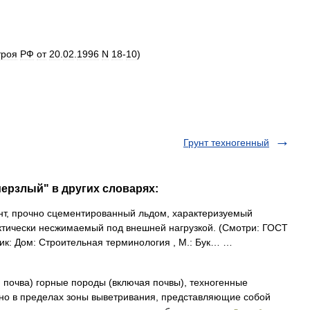
троя
РФ
от
20
.
02
.
1996
N
18
-
10
)
Грунт техногенный
мерзлый" в других словарях:
т, прочно сцементированный льдом, характеризуемый
ктически несжимаемый под внешней нагрузкой. (Смотри: ГОСТ
ник: Дом: Строительная терминология , М.: Бук… …
, почва) горные породы (включая почвы), техногенные
о в пределах зоны выветривания, представляющие собой