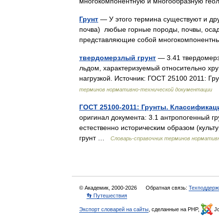
многокомпонентную и многообразную ге
Грунт
— У этого термина существуют и друг
почва) любые горные породы, почвы, осад
представляющие собой многокомпонент
твердомерзлый грунт
— 3.41 твердомерз
льдом, характеризуемый относительно хр
нагрузкой. Источник: ГОСТ 25100 2011: 
терминов нормативно-технической документации
ГОСТ 25100-2011: Грунты. Классификац
оригинал документа: 3.1 антропогенный г
естественно историческим образом (культ
грунт …
Словарь-справочник терминов норматив
© Академик, 2000-2026
Обратная связь:
Техподдерж
👣 Путешествия
Экспорт словарей на сайты
, сделанные на PHP,
Jo