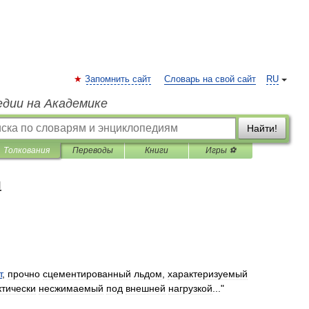
Запомнить сайт
Словарь на свой сайт
RU
едии на Академике
Найти!
Толкования
Переводы
Книги
Игры ⚽
я
т
,
прочно
сцементированный
льдом
,
характеризуемый
ктически
несжимаемый
под
внешней
нагрузкой
..."