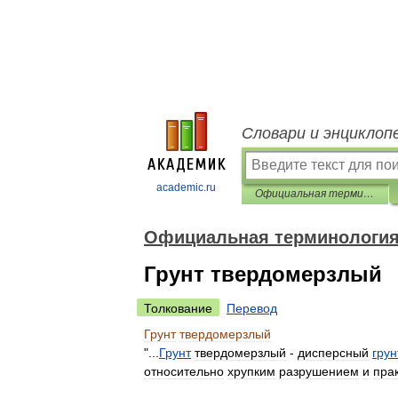
Словари и энциклоп
academic.ru
Официальная терминология
Официальная терминологи
Грунт твердомерзлый
Толкование
Перевод
Грунт
твердомерзлый
"...
Грунт
твердомерзлый
-
дисперсный
грун
относительно
хрупким
разрушением
и
пра