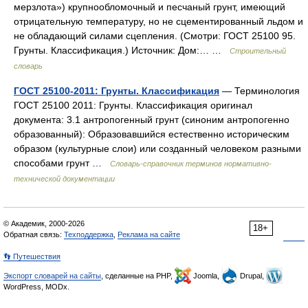
мерзлота») крупнообломочный и песчаный грунт, имеющий
отрицательную температуру, но не сцементированный льдом и
не обладающий силами сцепления. (Смотри: ГОСТ 25100 95.
Грунты. Классификация.) Источник: Дом:… …
Строительный
словарь
ГОСТ 25100-2011: Грунты. Классификация
— Терминология
ГОСТ 25100 2011: Грунты. Классификация оригинал
документа: 3.1 антропогенный грунт (синоним антропогенно
образованный): Образовавшийся естественно историческим
образом (культурные слои) или созданный человеком разными
способами грунт …
Словарь-справочник терминов нормативно-
технической документации
© Академик, 2000-2026
18+
Обратная связь:
Техподдержка
,
Реклама на сайте
👣 Путешествия
Экспорт словарей на сайты
, сделанные на PHP,
Joomla,
Drupal,
WordPress, MODx.