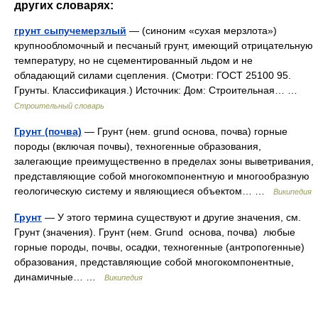
других словарях:
грунт сыпучемерзлый
— (синоним «сухая мерзлота»)
крупнообломочный и песчаный грунт, имеющий отрицательную
температуру, но не сцементированный льдом и не
обладающий силами сцепления. (Смотри: ГОСТ 25100 95.
Грунты. Классификация.) Источник: Дом: Строительная… …
Строительный словарь
Грунт (почва)
— Грунт (нем. grund основа, почва) горные
породы (включая почвы), техногенные образования,
залегающие преимущественно в пределах зоны выветривания,
представляющие собой многокомпонентную и многообразную
геологическую систему и являющиеся объектом… …
Википедия
Грунт
— У этого термина существуют и другие значения, см.
Грунт (значения). Грунт (нем. Grund основа, почва) любые
горные породы, почвы, осадки, техногенные (антропогенные)
образования, представляющие собой многокомпонентные,
динамичные… …
Википедия