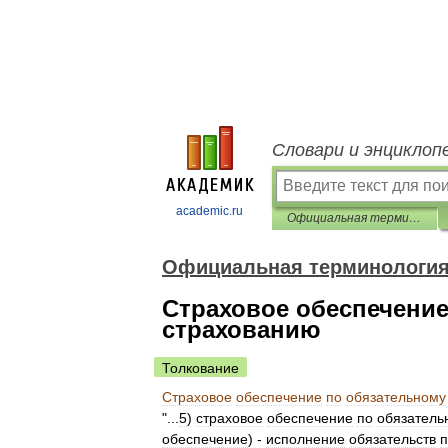
Словари и энциклоп
academic.ru
Официальная терминология
Официальная терминологи
Страховое обеспечени
страхованию
Толкование
Страховое
обеспечение
по
обязательному
"...
5
)
страховое
обеспечение
по
обязатель
обеспечение
) -
исполнение
обязательств
п