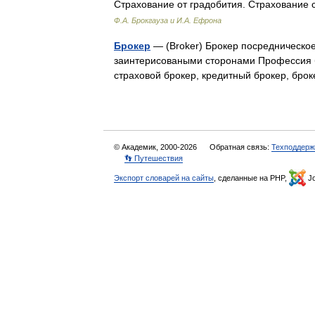
Страхование от градобития. Страхование
Ф.А. Брокгауза и И.А. Ефрона
Брокер
— (Broker) Брокер посредническо
заинтерисоваными сторонами Профессия б
страховой брокер, кредитный брокер, б
© Академик, 2000-2026
Обратная связь:
Техподдерж
👣 Путешествия
Экспорт словарей на сайты
, сделанные на PHP,
Jo