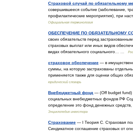
Страховой случай по обязательному м
совершившееся событие (заболевание, тра
профилактические мероприятия), при нас
Официальная терминология
ОБЕСПЕЧЕНИЕ ПО ОБЯЗАТЕЛЬНОМУ 
своих обязательств перед застрахованным
страховых выплат или иных видов обеспе
видах обязательного социального… …
Ро
страховое обеспечение
— в имущественн
суммы, на которую застрахованы отдельны
применяется также для оценки общих обя
юридический словарь
Внебюджетный фонд
— (Off budget fund
социальных внебюджетных фондов РФ Со
определение это фонд денежных средств,
Энциклопедия инвестора
Страхование
— I Теория С. Страховая пол
Синдикатное соглашение страховых от огн