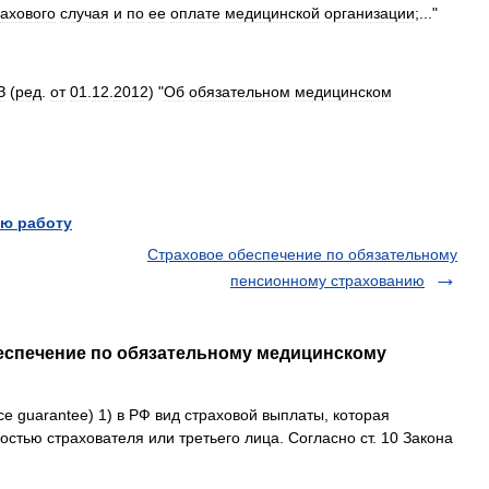
рахового
случая
и
по
ее
оплате
медицинской
организации
;..."
З
(
ред
.
от
01
.
12
.
2012
) "
Об
обязательном
медицинском
ю работу
Страховое обеспечение по обязательному
пенсионному страхованию
беспечение по обязательному медицинскому
ce guarantee) 1) в РФ вид страховой выплаты, которая
остью страхователя или третьего лица. Согласно ст. 10 Закона