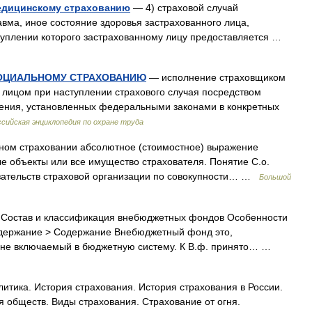
едицинскому страхованию
— 4) страховой случай
вма, иное состояние здоровья застрахованного лица,
туплении которого застрахованному лицу предоставляется …
СОЦИАЛЬНОМУ СТРАХОВАНИЮ
— исполнение страховщиком
 лицом при наступлении страхового случая посредством
чения, установленных федеральными законами в конкретных
ссийская энциклопедия по охране труда
ом страховании абсолютное (стоимостное) выражение
е объекты или все имущество страхователя. Понятие С.о.
зательств страховой организации по совокупности… …
Большой
) Состав и классификация внебюджетных фондов Особенности
держание > Содержание Внебюджетный фонд это,
 не включаемый в бюджетную систему. К В.ф. принято… …
итика. История страхования. История страхования в России.
я обществ. Виды страхования. Страхование от огня.