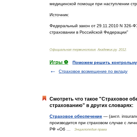
медицинской
помощи
при
наступлении
ст
Источник:
Федеральный
закон
от
29
.
11
.
2010
N
326
-
Ф
страховании
в
Российской
Федерации
"
Официальная
терминология
.
Академик
.
ру
.
2012
.
Игры ⚽
Поможем решить контрольну
Страховое возмещение по вкладу
Смотреть что такое "Страховое о
страхованию" в других словарях:
Страховое обеспечение
— (англ. insuran
производится при страховом случае с личн
РФ «Об …
Энциклопедия права