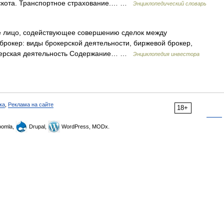
 скота. Транспортное страхование.… …
Энциклопедический словарь
е лицо, содействующее совершению сделок между
рокер: виды брокерской деятельности, биржевой брокер,
рокерская деятельность Содержание… …
Энциклопедия инвестора
ка
,
Реклама на сайте
18+
omla,
Drupal,
WordPress, MODx.