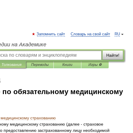
Запомнить сайт
Словарь на свой сайт
RU
едии на Академике
Найти!
Толкования
Переводы
Книги
Игры ⚽
я
е по обязательному медицинскому
медицинскому
страхованию
ному
медицинскому
страхованию
(
далее
-
страховое
о
предоставлению
застрахованному
лицу
необходимой