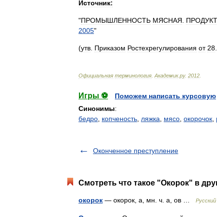
Источник:
"
ПРОМЫШЛЕННОСТЬ
МЯСНАЯ
.
ПРОДУК
2005
"
(
утв
.
Приказом
Ростехрегулирования
от
28
.
Официальная
терминология
.
Академик
.
ру
.
2012
.
Игры ⚽
Поможем написать курсовую
Синонимы
:
бедро
,
копченость
,
ляжка
,
мясо
,
окорочок
,
Оконченное преступление
Смотреть что такое "Окорок" в дру
окорок
— окорок, а, мн. ч. а, ов …
Русский