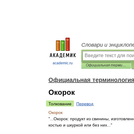
Словари и энциклоп
academic.ru
Официальная терминология
Официальная терминологи
Окорок
Толкование
Перевод
Окорок
"...
Окорок:
продукт
из
свинины
,
изготовлен
костью
и
шкуркой
или
без
них
..."