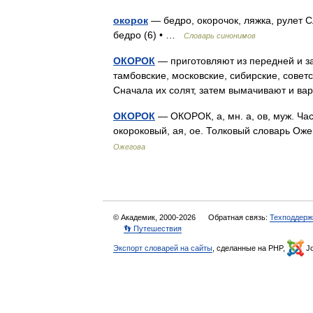
окорок
— бедро, окорочок, ляжка, рулет С
бедро (6) • …
Словарь синонимов
ОКОРОК
— приготовляют из передней и зад
тамбовские, московские, сибирские, советс
Сначала их солят, затем вымачивают и в
ОКОРОК
— ОКОРОК, а, мн. а, ов, муж. Час
окороковый, ая, ое. Толковый словарь Ож
Ожегова
© Академик, 2000-2026
Обратная связь:
Техподдерж
👣 Путешествия
Экспорт словарей на сайты
, сделанные на PHP,
Jo