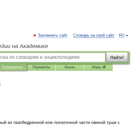
Запомнить сайт
Словарь на свой сайт
RU
едии на Академике
Найти!
Толкования
Переводы
Книги
Игры ⚽
я
ный
из
тазобедренной
или
лопаточной
части
свиной
туши
с