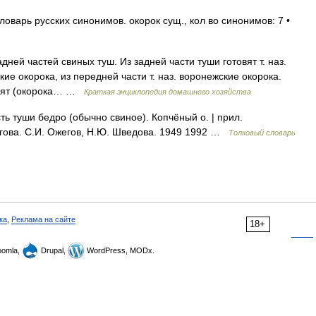
ловарь русских синонимов. окорок сущ., кол во синонимов: 7 •
ней частей свиных туш. Из задней части туши готовят т. наз.
кие окорока, из передней части т. наз. воронежские окорока.
арят (окорока… …
Краткая энциклопедия домашнего хозяйства
ть туши бедро (обычно свиное). Копчёный о. | прил.
егова. С.И. Ожегов, Н.Ю. Шведова. 1949 1992 …
Толковый словарь
ка
,
Реклама на сайте
18+
omla,
Drupal,
WordPress, MODx.