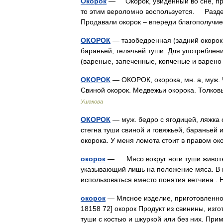
Окорок
— Окорок, увиденный во сне, пре
то этим вероломно воспользуется. Разде
Продавали окорок – впереди благополуч
ОКОРОК
— тазобедренная (задний окорок)
бараньей, телячьей туши. Для употребле
(вареные, запеченные, копченые и варе
ОКОРОК
— ОКОРОК, окорока, мн. а, муж. Ч
Свиной окорок. Медвежьи окорока. Толко
Ушакова
ОКОРОК
— муж. бедро с ягодицей, ляжка с
стегна туши свиной и говяжьей, бараньей и
окорока. У меня ломота стоит в правом о
окорок
— Мясо вокруг ноги туши животно
указывающий лишь на положение мяса. В 
использоваться вместо понятия ветчина 
окорок
— Мясное изделие, приготовленное
18158 72] окорок Продукт из свинины, изг
туши с костью и шкуркой или без них. П