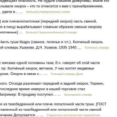
двещает опасность. Не будьте слишком доверчивы, иначе кто
лывали окорок – кто то отнесется к вам с пренебрежением.
ие, удача в… …
Большой универсальный сонник
 или плечелопаточная (передний окорок) часть свиной,
ния в пищу вырабатывают главным образом свиные окорока
но копченые) …
Большой Энциклопедический словарь
асть туши бедро (свиное, телячье и т.п.). Копченый окорок.
вый словарь Ушакова. Д.Н. Ушаков. 1935 1940 …
Толковый словарь
 мясами одной половины таза; б.ч. говорят об этой части
 пр. Копчёный окорок, ветчина. У нас коптят медвежьи
короке. Окорок в связи с… …
Толковый словарь Даля
го. Отсюда различают передний и задний окорок. Термин,
последнее время неверно в нашей торговле стал
. Например: В продажу поступил… …
Кулинарный словарь
 из тазобедренной или плече лопаточной части туши. [ГОСТ
отовленный из тазобедренной или лопаточной части свиной
римечание Допускается… …
Справочник технического переводчика