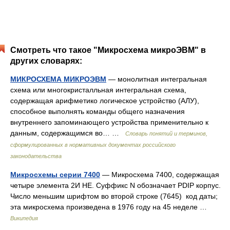
Смотреть что такое "Микросхема микроЭВМ" в
других словарях:
МИКРОСХЕМА МИКРОЭВМ
— монолитная интегральная
схема или многокристалльная интегральная схема,
содержащая арифметико логическое устройство (АЛУ),
способное выполнять команды общего назначения
внутреннего запоминающего устройства применительно к
данным, содержащимся во… …
Словарь понятий и терминов,
сформулированных в нормативных документах российского
законодательства
Микросхемы серии 7400
— Микросхема 7400, содержащая
четыре элемента 2И НЕ. Суффикс N обозначает PDIP корпус.
Число меньшим шрифтом во второй строке (7645) код даты;
эта микросхема произведена в 1976 году на 45 неделе …
Википедия