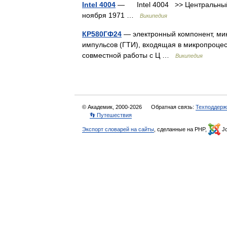
Intel 4004
— Intel 4004 >> Центральный п
ноября 1971 …
Википедия
КР580ГФ24
— электронный компонент, мик
импульсов (ГТИ), входящая в микропроце
совместной работы с Ц …
Википедия
© Академик, 2000-2026
Обратная связь:
Техподдерж
👣 Путешествия
Экспорт словарей на сайты
, сделанные на PHP,
Jo