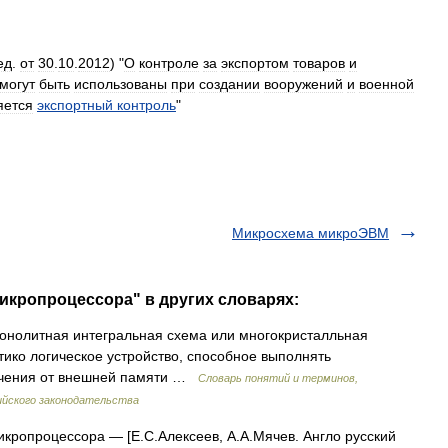
ед
.
от
30
.
10
.
2012
) "
О
контроле
за
экспортом
товаров
и
могут
быть
использованы
при
создании
вооружений
и
военной
яется
экспортный
контроль
"
Микросхема микроЭВМ
икропроцессора" в других словарях:
нолитная интегральная схема или многокристалльная
ико логическое устройство, способное выполнять
ачения от внешней памяти …
Словарь понятий и терминов,
йского законодательства
кропроцессора — [Е.С.Алексеев, А.А.Мячев. Англо русский