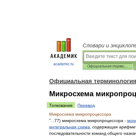
Словари и энциклоп
academic.ru
Официальная терминология
Официальная терминологи
Микросхема микропроц
Толкование
Перевод
Микросхема
микропроцессора
"...
77
)
микросхема
микропроцессора
-
мон
интегральная
схема
,
содержащая
арифме
последовательности
команд
общего
назна