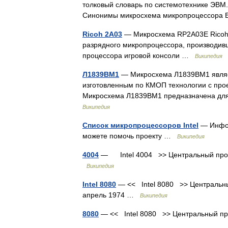
толковый словарь по системотехнике ЭВМ
Синонимы микросхема микропроцессора 
Ricoh 2A03
— Микросхема RP2A03E Ricoh 
разрядного микропроцессора, производивш
процессора игровой консоли …
Википедия
Л1839ВМ1
— Микросхема Л1839ВМ1 являе
изготовленным по КМОП технологии с про
Микросхема Л1839ВМ1 предназначена дл
Википедия
Список микропроцессоров Intel
— Инфор
можете помочь проекту …
Википедия
4004
— Intel 4004 >> Центральный проце
Википедия
Intel 8080
— << Intel 8080 >> Центральны
апрель 1974 …
Википедия
8080
— << Intel 8080 >> Центральный 