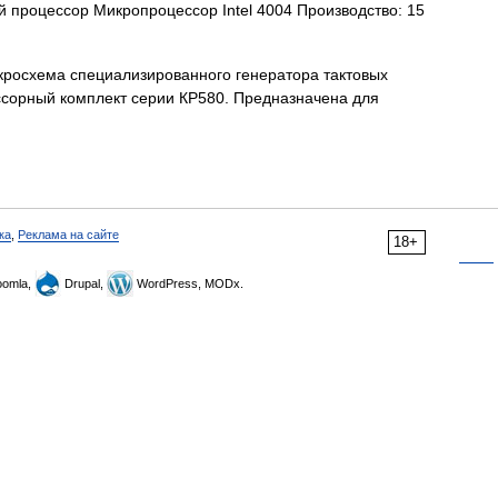
роцессор Микропроцессор Intel 4004 Производство: 15
росхема специализированного генератора тактовых
ссорный комплект серии КР580. Предназначена для
ка
,
Реклама на сайте
18+
omla,
Drupal,
WordPress, MODx.