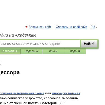
Запомнить сайт
Словарь на свой сайт
RU
едии на Академике
Найти!
Толкования
Переводы
Книги
Игры ⚽
я
ессора
олитная
интегральная
схема
или
многокристальная
тико
-
логическое
устройство
,
способное
выполнять
чения
от
внешней
памяти
(
категория
3
)..."