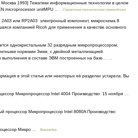
. Москва 1993] Тематики информационные технологии в целом
EN microprocessor unitMPU …
Справочник технического переводчика
2A03 или RP2A03 электронный компонент, микросхема 8
аяся компанией Ricoh для применения в качестве основного
тся однокристальным 32 разрядным микропроцессором,
ектными нормами 3мкм, с двойной металлизацией.
я выполнения в составе ЭВМ построенных на базе… …
мация в этой статье или некоторых её разделах устарела. Вы
ссор Микропроцессор Intel 4004 Производство: 15 ноября …
й процессор Микропроцессор Intel 8080A Производство:
процессор Микро …
Википедия