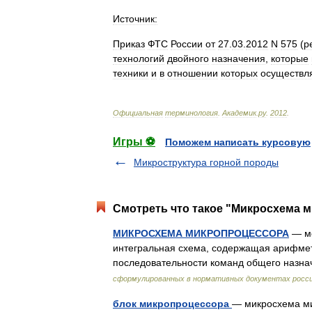
Источник:
Приказ
ФТС
России
от
27
.
03
.
2012
N
575
(
р
технологий
двойного
назначения
,
которые
техники
и
в
отношении
которых
осуществл
Официальная
терминология
.
Академик
.
ру
.
2012
.
Игры ⚽
Поможем написать курсовую
Микроструктура горной породы
Смотреть что такое "Микросхема м
МИКРОСХЕМА МИКРОПРОЦЕССОРА
— мо
интегральная схема, содержащая арифмет
последовательности команд общего назн
сформулированных в нормативных документах росси
блок микропроцессора
— микросхема ми