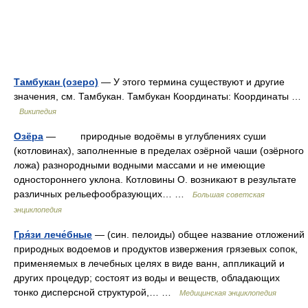
Тамбукан (озеро)
— У этого термина существуют и другие
значения, см. Тамбукан. Тамбукан Координаты: Координаты …
Википедия
Озёра
— природные водоёмы в углублениях суши
(котловинах), заполненные в пределах озёрной чаши (озёрного
ложа) разнородными водными массами и не имеющие
одностороннего уклона. Котловины О. возникают в результате
различных рельефообразующих… …
Большая советская
энциклопедия
Гря́зи лече́бные
— (син. пелоиды) общее название отложений
природных водоемов и продуктов извержения грязевых сопок,
применяемых в лечебных целях в виде ванн, аппликаций и
других процедур; состоят из воды и веществ, обладающих
тонко дисперсной структурой,… …
Медицинская энциклопедия