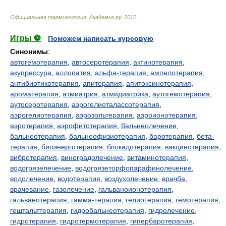
Официальная терминология
.
Академик.ру
.
2012
.
Игры ⚽
Поможем написать курсовую
Синонимы
:
автогемотерапия
,
автосеротерапия
,
актинотерапия
,
акупрессура
,
аллопатия
,
альфа-терапия
,
ампелотерапия
,
антибиотикотерапия
,
апитерапия
,
апитоксинотерапия
,
ароматерапия
,
атмиатрия
,
атмидиатрика
,
аутогемотерапия
,
аутосеротерапия
,
аэрогелиоталассотерапия
,
аэрогелиотерапия
,
аэрозольтерапия
,
аэроионотерапия
,
аэротерапия
,
аэрофитотерапия
,
бальнеолечение
,
бальнеотерапия
,
бальнеофизиотерапия
,
баротерапия
,
бета-
терапия
,
биоэнерготерапия
,
блокадотерапия
,
вакцинотерапия
,
вибротерапия
,
виноградолечение
,
витаминотерапия
,
водогрязелечение
,
водогрязеторфопарафинолечение
,
водолечение
,
водотерапия
,
воздухолечение
,
врачба
,
врачевание
,
газолечение
,
гальваноионотерапия
,
гальванотерапия
,
гамма-терапия
,
гелиотерапия
,
гемотерапия
,
гештальттерапия
,
гидробальнеотерапия
,
гидролечение
,
гидротерапия
,
гидротермотерапия
,
гипербаротерапия
,