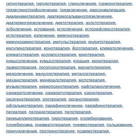
гипнотерапия
,
гирудотерапия
,
глинолечение
,
гормонотерапия
,
грязеглиноторфолечение
,
грязелечение
,
дарсонвализация
,
диадинамотерапия
,
диатермогальваногрязелечение
,
диатермогрязелечение
,
диетотерапия
,
золототерапия
,
зуболечение
,
иглование
,
иглолечение
,
иглорефлексотерапия
,
иглотерапия
,
излечение
,
иммунотерапия
,
иммунохимиотерапия
,
импульстерапия
,
индуктотерапия
,
инсулинотерапия
,
ионотерапия
,
йоготерапия
,
климатолечение
,
климатотерапия
,
коллапсотерапия
,
криотерапия
,
кумысолечение
,
кумысотерапия
,
курация
,
кюритерапия
,
лазеротерапия
,
логопсихотерапия
,
магнитотерапия
,
медолечение
,
медуллотерапия
,
металлотерапия
,
механотерапия
,
минералотерапия
,
мототерапия
,
музыкотерапия
,
наркопсихотерапия
,
нафталанолечение
,
озокеритолечение
,
озокеритотерапия
,
озонотерапия
,
оксигенотерапия
,
опотерапия
,
органотерапия
,
офтальмотерапия
,
парафинолечение
,
парафинотерапия
,
пегиатрия
,
пелоидотерапия
,
пелотерапия
,
пенициллинотерапия
,
пиротерапия
,
пломбирование
,
пломбировка
,
пневматотерапия
,
пневмотерапия
,
пользование
,
принудлечение
,
протеинотерапия
,
псаммотерапия
,