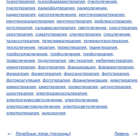
психотерапия
,
психофармакотерапия
,
пчелолечение
,
пчелотерапия
,
радиойодтерапия
,
радиолечение
,
радиотерапия
,
рапогрязелечение
,
рентгенокюритерапия
,
рентгенорадиотерапия
,
рентгенотерапия
,
рефлексотерапия
,
рототерапия
,
сальварсантерапия
,
светолечение
,
сексотерапия
,
серотерапия
,
соматотерапия
,
спелеотерапия
,
спецлечение
,
талассотерапия
,
телегамматерапия
,
телерентгенотерапия
,
теплолечение
,
терапия
,
термотерапия
,
тканетерапия
,
торфогрязелечение
,
торфолечение
,
торфотерапия
,
траволечение
,
трудотерапия
,
увч-терапия
,
умбигемотерапия
,
уринотерапия
,
фаготерапия
,
фарадизация
,
фармакотерапия
,
физиатрия
,
физиотерапия
,
финсенотерапия
,
фитотерапия
,
фотокоагуляция
,
фототерапия
,
франклинизация
,
хемотерапия
,
химиотерапия
,
химотерапия
,
хромотерапия
,
цигунотерапия
,
шокотерапия
,
электроаэрозольтерапия
,
электрогидросветолечение
,
электролечение
,
электросветоводолечение
,
электросветолечение
,
электротерапия
,
эндодонтия
Лечебные грязи (пелоиды)
Ливень