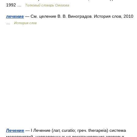
1992 …
Толковый словарь Ожегова
лечение
— См. целение В. В. Виноградов. История слов, 2010
…
История слов
Лечение
— I Лечение (лат, curatio; греч. therapeia) система
мероприятий, направленных на восстановление здоровья,