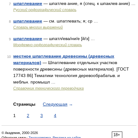
шпатлевание
— шпатлев ание, я (спец. к шпаклев ание) …
7
Русский орфографический словарь
шпатлевание
— см. шпатлевать; я; ср …
8
Словарь многих выражений
шпатлевание
— шпатл/ева/ни/е [й/э] …
9
Морфемно-орфографический словарь
местное шпатлевание древесины (древесных
10
материалов)
— Шпатлевание отдельных участков
поверхности древесины (древесных материалов). [ГОСТ
17743 86] Тематики технология деревообрабатыв. и
мебльн. промышл …
Справочник технического переводчика
Страницы
Следующая
→
1
2
3
4
© Академик, 2000-2026
18+
Обратная связь:
Техподдержка
,
Реклама на сайте