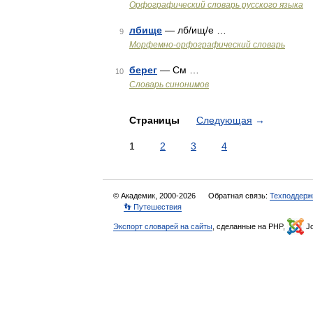
Орфографический словарь русского языка
лбище
— лб/ищ/е …
9
Морфемно-орфографический словарь
берег
— См …
10
Словарь синонимов
Страницы
Следующая
→
1
2
3
4
© Академик, 2000-2026
Обратная связь:
Техподдерж
👣 Путешествия
Экспорт словарей на сайты
, сделанные на PHP,
Jo