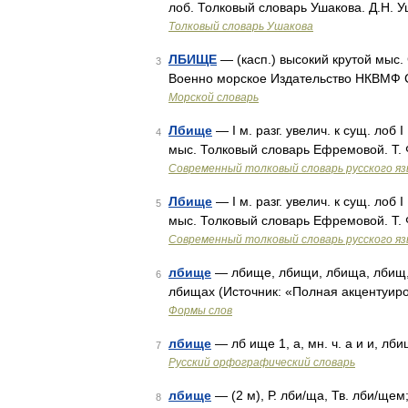
лоб. Толковый словарь Ушакова. Д.Н. 
Толковый словарь Ушакова
ЛБИЩЕ
— (касп.) высокий крутой мыс.
3
Военно морское Издательство НКВМФ 
Морской словарь
Лбище
— I м. разг. увелич. к сущ. лоб I
4
мыс. Толковый словарь Ефремовой. Т.
Современный толковый словарь русского я
Лбище
— I м. разг. увелич. к сущ. лоб I
5
мыс. Толковый словарь Ефремовой. Т.
Современный толковый словарь русского я
лбище
— лбище, лбищи, лбища, лбищ,
6
лбищах (Источник: «Полная акцентуиро
Формы слов
лбище
— лб ище 1, а, мн. ч. а и и, лби
7
Русский орфографический словарь
лбище
— (2 м), Р. лби/ща, Тв. лби/щем
8