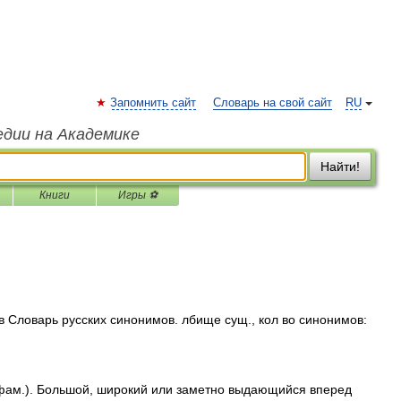
Запомнить сайт
Словарь на свой сайт
RU
едии на Академике
Найти!
Книги
Игры ⚽
в Словарь русских синонимов. лбище сущ., кол во синонимов:
фам.). Большой, широкий или заметно выдающийся вперед