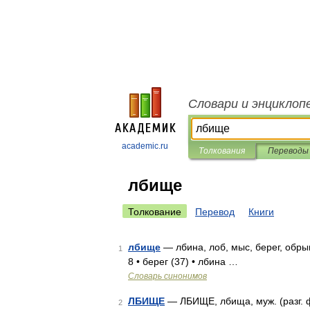
Словари и энциклоп
academic.ru
Толкования
Переводы
лбище
Толкование
Перевод
Книги
лбище
— лбина, лоб, мыс, берег, обры
1
8 • берег (37) • лбина …
Словарь синонимов
ЛБИЩЕ
— ЛБИЩЕ, лбища, муж. (разг. 
2