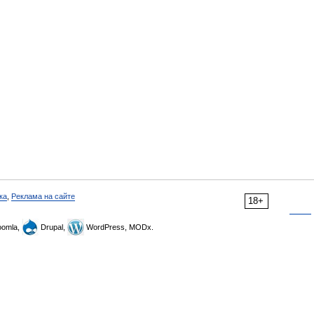
ка
,
Реклама на сайте
18+
omla,
Drupal,
WordPress, MODx.