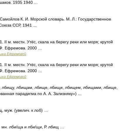
Ушаков. 1935 1940 …
 Самойлов К. И. Морской словарь. М. Л.: Государственное
Союза ССР, 1941 …
 1. II м. местн. Утёс, скала на берегу реки или моря; крутой
 Ф. Ефремова. 2000 …
зыка Ефремовой
 1. II м. местн. Утёс, скала на берегу реки или моря; крутой
 Ф. Ефремова. 2000 …
зыка Ефремовой
 лбищу, лбищам, лбище, лбищи, лбищем, лбищами, лбище,
ванная парадигма по А. А. Зализняку») …
щ, муж. (увелич. к лоб) …
; мн. лби/ща и лби/щи, Р. лбищ …