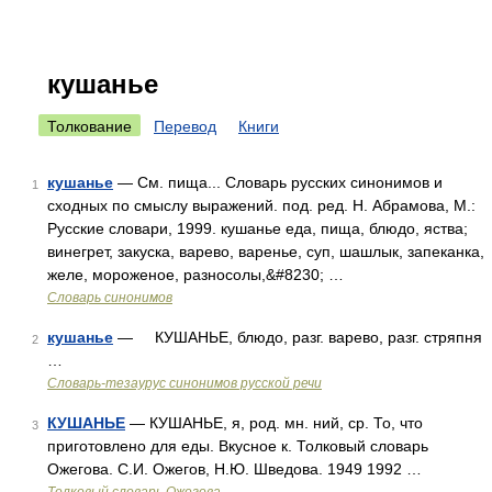
кушанье
Толкование
Перевод
Книги
кушанье
— См. пища... Словарь русских синонимов и
1
сходных по смыслу выражений. под. ред. Н. Абрамова, М.:
Русские словари, 1999. кушанье еда, пища, блюдо, яства;
винегрет, закуска, варево, варенье, суп, шашлык, запеканка,
желе, мороженое, разносолы,&#8230; …
Словарь синонимов
кушанье
— КУШАНЬЕ, блюдо, разг. варево, разг. стряпня
2
…
Словарь-тезаурус синонимов русской речи
КУШАНЬЕ
— КУШАНЬЕ, я, род. мн. ний, ср. То, что
3
приготовлено для еды. Вкусное к. Толковый словарь
Ожегова. С.И. Ожегов, Н.Ю. Шведова. 1949 1992 …