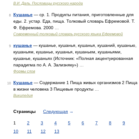
В.И. Даль. Пословицы русского народа
Кушанье
— ср. 1. Продукты питания, приготовленные для
8
еды. 2. устар. Еда, пища. Толковый словарь Ефремовой. Т.
Ф. Ефремова. 2000 …
Современный толковый словарь русского языка Ефремовой
кушанье
— кушанье, кушанья, кушанья, кушаний, кушанью,
9
кушаньям, кушанье, кушанья, кушаньем, кушаньями,
кушанье, кушаньях (Источник: «Полная акцентуированная
парадигма по А. А. Зализняку») …
Формы слов
Кушанье
— Содержание 1 Пища живых организмов 2 Пища
10
в жизни человека 3 Пищевые продукты …
Википедия
Страницы
Следующая
→
1
2
3
4
5
6
7
8
9
10
11
12
13