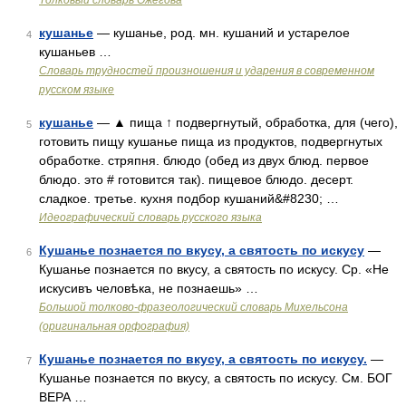
Толковый словарь Ожегова
кушанье
— кушанье, род. мн. кушаний и устарелое
4
кушаньев …
Словарь трудностей произношения и ударения в современном
русском языке
кушанье
— ▲ пища ↑ подвергнутый, обработка, для (чего),
5
готовить пищу кушанье пища из продуктов, подвергнутых
обработке. стряпня. блюдо (обед из двух блюд. первое
блюдо. это # готовится так). пищевое блюдо. десерт.
сладкое. третье. кухня подбор кушаний&#8230; …
Идеографический словарь русского языка
Кушанье познается по вкусу, а святость по искусу
—
6
Кушанье познается по вкусу, а святость по искусу. Ср. «Не
искусивъ человѣка, не познаешь» …
Большой толково-фразеологический словарь Михельсона
(оригинальная орфография)
Кушанье познается по вкусу, а святость по искусу.
—
7
Кушанье познается по вкусу, а святость по искусу. См. БОГ
ВЕРА …