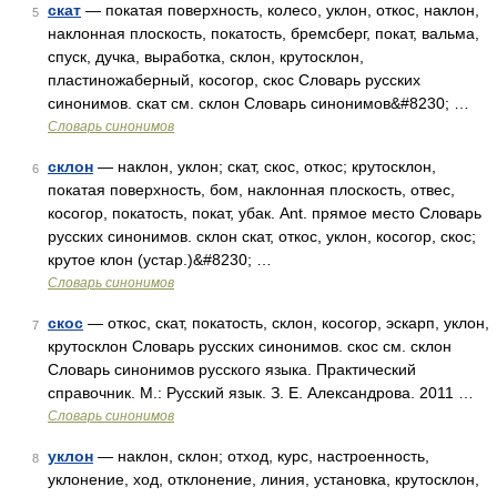
скат
— покатая поверхность, колесо, уклон, откос, наклон,
5
наклонная плоскость, покатость, бремсберг, покат, вальма,
спуск, дучка, выработка, склон, крутосклон,
пластиножаберный, косогор, скос Словарь русских
синонимов. скат см. склон Словарь синонимов&#8230; …
Словарь синонимов
склон
— наклон, уклон; скат, скос, откос; крутосклон,
6
покатая поверхность, бом, наклонная плоскость, отвес,
косогор, покатость, покат, убак. Ant. прямое место Словарь
русских синонимов. склон скат, откос, уклон, косогор, скос;
крутое клон (устар.)&#8230; …
Словарь синонимов
скос
— откос, скат, покатость, склон, косогор, эскарп, уклон,
7
крутосклон Словарь русских синонимов. скос см. склон
Словарь синонимов русского языка. Практический
справочник. М.: Русский язык. З. Е. Александрова. 2011 …
Словарь синонимов
уклон
— наклон, склон; отход, курс, настроенность,
8
уклонение, ход, отклонение, линия, установка, крутосклон,