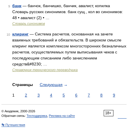
банк
— банчок, банчишко, банчик, авалист, копилка
9
Словарь русских синонимов. банк сущ., кол во синонимов:
48 • авалист (2) • …
Словарь синонимов
клиринг
— Система расчетов, основанная на зачете
10
взаимных требований и обязательств. В широком смысле
клиринг является комплексом многосторонних безналичных
расчетов, осуществляемых путем выписывания чеков с
последующим списанием либо зачислением
средств&#8230; …
Справочник технического переводчика
Страницы
Следующая
→
1
2
3
4
5
6
7
8
9
© Академик, 2000-2026
18+
Обратная связь:
Техподдержка
,
Реклама на сайте
👣 Путешествия