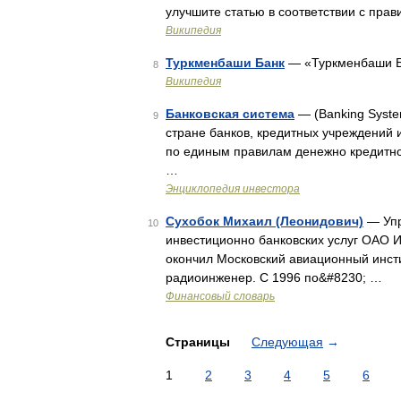
улучшите статью в соответствии с пра
Википедия
Туркменбаши Банк
— «Туркменбаши Б
8
Википедия
Банковская система
— (Banking Syste
9
стране банков, кредитных учреждений 
по единым правилам денежно кредитно
…
Энциклопедия инвестора
Сухобок Михаил (Леонидович)
— Упр
10
инвестиционно банковских услуг ОАО И
окончил Московский авиационный инст
радиоинженер. С 1996 по&#8230; …
Финансовый словарь
Страницы
Следующая
→
1
2
3
4
5
6