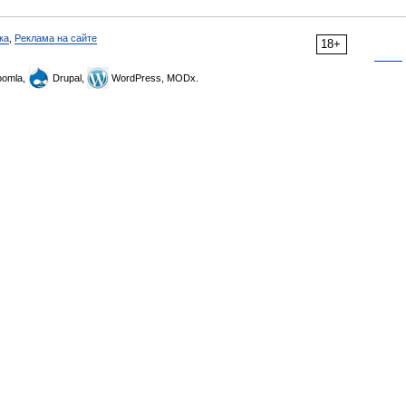
ка
,
Реклама на сайте
18+
omla,
Drupal,
WordPress, MODx.