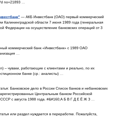
sp?d no=21893 …
нвестбанк"
— АКБ Инвестбанк (ОАО) первый коммерческий
ии Калининградской области 7 июня 1989 года (генеральная
кой Федерации на осуществление банковских операций от 3
ый коммерческий банк «Инвестбанк» с 1989 ОАО
рганизация …
en) – чуваки, работающие с клиентами и реально, по их
стиционном банке (ср.: аналисты) …
тья: Банковское дело в России Список банков и небанковских
 зарегистрированных Центральным банком Российской
ССР с августа 1988 года. #&#160;А Б В Г Д Е Ё Ж З …
татья или раздел нуждается в переработке. Пожалуйста,