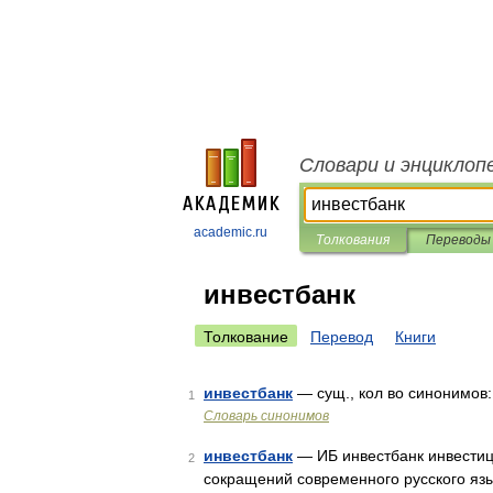
Словари и энциклоп
academic.ru
Толкования
Переводы
инвестбанк
Толкование
Перевод
Книги
инвестбанк
— сущ., кол во синонимов:
1
Словарь синонимов
инвестбанк
— ИБ инвестбанк инвестиц
2
сокращений современного русского язык