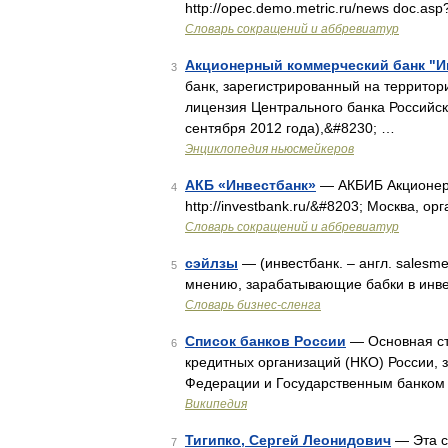
http://opec.demo.metric.ru/news doc.a
Словарь сокращений и аббревиатур
Акционерный коммерческий банк "И
3
банк, зарегистрированный на территор
лицензия Центрального банка Российс
сентября 2012 года),&#8230; …
Энциклопедия ньюсмейкеров
АКБ «Инвестбанк»
— АКБИБ Акционерн
4
http://investbank.ru/&#8203; Москва, о
Словарь сокращений и аббревиатур
сэйлзы
— (инвестбанк. – англ. salesm
5
мнению, зарабатывающие бабки в инве
Словарь бизнес-сленга
Список банков России
— Основная ста
6
кредитных организаций (НКО) России,
Федерации и Государственным банком С
Википедия
Тигипко, Сергей Леонидович
— Эта с
7