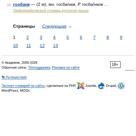
госбанк
— (2 м); мн. госба/нки, Р. госба/нков …
10
Орфографический словарь русского языка
Страницы
Следующая
→
1
2
3
4
5
6
7
8
9
10
11
12
13
© Академик, 2000-2026
18+
Обратная связь:
Техподдержка
,
Реклама на сайте
👣 Путешествия
Экспорт словарей на сайты
, сделанные на PHP,
Joomla,
Drupal,
WordPress, MODx.