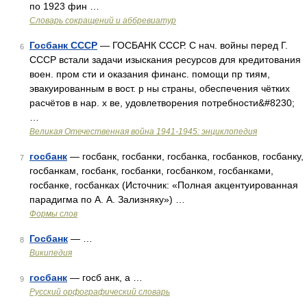
по 1923 фин …
Словарь сокращений и аббревиатур
Госбанк СССР
— ГОСБАНК СССР. С нач. войны перед Г.
6
СССР встали задачи изыскания ресурсов для кредитования
воен. пром сти и оказания финанс. помощи пр тиям,
эвакуированным в вост. р ны страны, обеспечения чётких
расчётов в нар. х ве, удовлетворения потребности&#8230;
…
Великая Отечественная война 1941-1945: энциклопедия
госбанк
— госбанк, госбанки, госбанка, госбанков, госбанку,
7
госбанкам, госбанк, госбанки, госбанком, госбанками,
госбанке, госбанках (Источник: «Полная акцентуированная
парадигма по А. А. Зализняку») …
Формы слов
Госбанк
— …
8
Википедия
госбанк
— госб анк, а …
9
Русский орфографический словарь