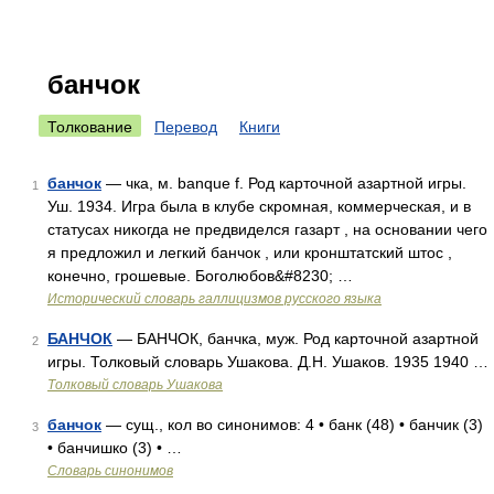
банчок
Толкование
Перевод
Книги
банчок
— чка, м. banque f. Род карточной азартной игры.
1
Уш. 1934. Игра была в клубе скромная, коммерческая, и в
статусах никогда не предвиделся газарт , на основании чего
я предложил и легкий банчок , или кронштатский штос ,
конечно, грошевые. Боголюбов&#8230; …
Исторический словарь галлицизмов русского языка
БАНЧОК
— БАНЧОК, банчка, муж. Род карточной азартной
2
игры. Толковый словарь Ушакова. Д.Н. Ушаков. 1935 1940 …
Толковый словарь Ушакова
банчок
— сущ., кол во синонимов: 4 • банк (48) • банчик (3)
3
• банчишко (3) • …
Словарь синонимов