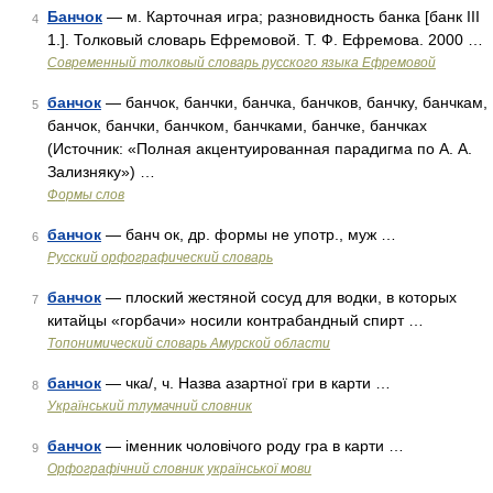
Банчок
— м. Карточная игра; разновидность банка [банк III
4
1.]. Толковый словарь Ефремовой. Т. Ф. Ефремова. 2000 …
Современный толковый словарь русского языка Ефремовой
банчок
— банчок, банчки, банчка, банчков, банчку, банчкам,
5
банчок, банчки, банчком, банчками, банчке, банчках
(Источник: «Полная акцентуированная парадигма по А. А.
Зализняку») …
Формы слов
банчок
— банч ок, др. формы не употр., муж …
6
Русский орфографический словарь
банчок
— плоский жестяной сосуд для водки, в которых
7
китайцы «горбачи» носили контрабандный спирт …
Топонимический словарь Амурской области
банчок
— чка/, ч. Назва азартної гри в карти …
8
Український тлумачний словник
банчок
— іменник чоловічого роду гра в карти …
9
Орфографічний словник української мови