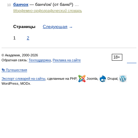
банчок
— банч/ок/ (от банк/²) …
10
Морфемно-орфографический словарь
Страницы
Следующая
→
1
2
© Академик, 2000-2026
18+
Обратная связь:
Техподдержка
,
Реклама на сайте
👣 Путешествия
Экспорт словарей на сайты
, сделанные на PHP,
Joomla,
Drupal,
WordPress, MODx.