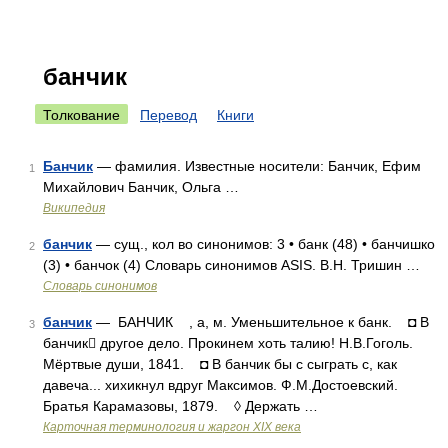
банчик
Толкование
Перевод
Книги
Банчик
— фамилия. Известные носители: Банчик, Ефим
1
Михайлович Банчик, Ольга …
Википедия
банчик
— сущ., кол во синонимов: 3 • банк (48) • банчишко
2
(3) • банчок (4) Словарь синонимов ASIS. В.Н. Тришин …
Словарь синонимов
банчик
— БАНЧИК , а, м. Уменьшительное к банк. ◘ В
3
банчик другое дело. Прокинем хоть талию! Н.В.Гоголь.
Мёртвые души, 1841. ◘ В банчик бы с сыграть с, как
давеча... хихикнул вдруг Максимов. Ф.М.Достоевский.
Братья Карамазовы, 1879. ◊ Держать …
Карточная терминология и жаргон XIX века