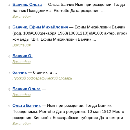
Банчик, Ольга
— Ольга Банчик Имя при рождении: Голда
4
Банчик Псевдонимы: Pierrette Дата рождения …
Википедия
Банчик, Ефим Михайлович
— Ефим Михайлович Банчик
5
(род. 10&#160;декабря 1963(19631210))&#160; актёр, игрок
команды КВН. Ефим Михайлович Банчик …
Википедия
Банчик О.
— …
6
Википедия
банчик
— б анчик, а …
7
Русский орфографический словарь
Банчик Ольга
— …
8
Википедия
Ольга Банчик
— Имя при рождении: Голда Банчик
9
Псевдонимы: Pierrette Дата рождения: 10 мая 1912 Место
рождения: Кишинёв, Бессарабская губерния Дата смерти …
Википедия