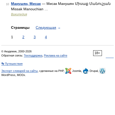
Манушян, Мисак
— Мисак Манушян Միսաք Մանուշյան
10
Missak Manouchian …
Википедия
Страницы
Следующая
→
1
2
3
4
© Академик, 2000-2026
18+
Обратная связь:
Техподдержка
,
Реклама на сайте
👣 Путешествия
Экспорт словарей на сайты
, сделанные на PHP,
Joomla,
Drupal,
WordPress, MODx.