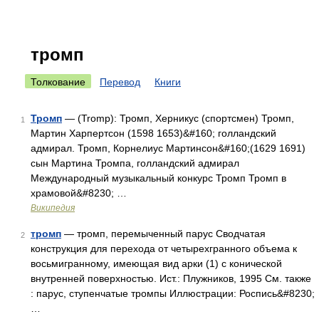
тромп
Толкование
Перевод
Книги
Тромп
— (Tromp): Тромп, Херникус (спортсмен) Тромп,
1
Мартин Харпертсон (1598 1653)&#160; голландский
адмирал. Тромп, Корнелиус Мартинсон&#160;(1629 1691)
сын Мартина Тромпа, голландский адмирал
Международный музыкальный конкурс Тромп Тромп в
храмовой&#8230; …
Википедия
тромп
— тромп, перемыченный парус Сводчатая
2
конструкция для перехода от четырехгранного объема к
восьмигранному, имеющая вид арки (1) с конической
внутренней поверхностью. Ист.: Плужников, 1995 См. также
: парус, ступенчатые тромпы Иллюстрации: Роспись&#8230;
…