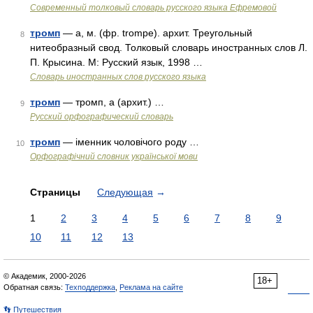
Современный толковый словарь русского языка Ефремовой
тромп
— а, м. (фр. trompe). архит. Треугольный
8
нитеобразный свод. Толковый словарь иностранных слов Л.
П. Крысина. М: Русский язык, 1998 …
Словарь иностранных слов русского языка
тромп
— тромп, а (архит.) …
9
Русский орфографический словарь
тромп
— іменник чоловічого роду …
10
Орфографічний словник української мови
Страницы
Следующая
→
1
2
3
4
5
6
7
8
9
10
11
12
13
© Академик, 2000-2026
18+
Обратная связь:
Техподдержка
,
Реклама на сайте
👣 Путешествия