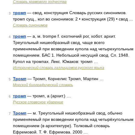
Словарь храмового зодчества
тромп
— свод, конструкция Словарь русских синонимов.
3
тромп сущ., кол во синонимов: 2 • конструкция (29) • свод …
Словарь синонимов
тромп
— а, м. trompe f. охотничий рог, хобот. архит.
4
Треугольный нишеобразный свод, чаще всего
применяемый при возведении купола над четырехугольным
помещением. БАС 1. Небольшой несущий свод. Сл. 1948.
Купол на тромпах. Лекс. Южаков: тромп …
Исторический словарь галлицизмов русского языка
Тромп
— Тромп, Корнелис Тромп, Мартин …
5
Морской биографический словарь
тромп
— тромп, а (архит.) …
6
Русское словесное ударение
Тромп
— м. Треугольный нишеобразный свод, обычно
7
применяемый при возведении купола над четырёхугольным
помещением (в архитектуре). Толковый словарь
Ефремовой. Т. Ф. Ефремова. 2000 …