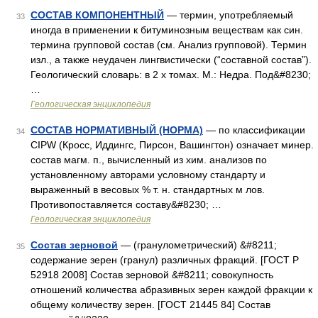
СОСТАВ КОМПОНЕНТНЫЙ
— термин, употребляемый
33
иногда в применении к битуминозным веществам как син.
термина групповой состав (см. Анализ групповой). Термин
изл., а также неудачен лингвистически (“составной состав”).
Геологический словарь: в 2 х томах. М.: Недра. Под&#8230;
…
Геологическая энциклопедия
СОСТАВ НОРМАТИВНЫЙ (НОРМА)
— по классификации
34
CIPW (Кросс, Иддингс, Пирсон, Вашингтон) означает минер.
состав магм. п., вычисленный из хим. анализов по
установленному авторами условному стандарту и
выраженный в весовых % т. н. стандартных м лов.
Противопоставляется составу&#8230; …
Геологическая энциклопедия
Состав зерновой
— (гранулометрический) &#8211;
35
содержание зерен (гранул) различных фракций. [ГОСТ Р
52918 2008] Состав зерновой &#8211; совокупность
отношений количества абразивных зерен каждой фракции к
общему количеству зерен. [ГОСТ 21445 84] Состав