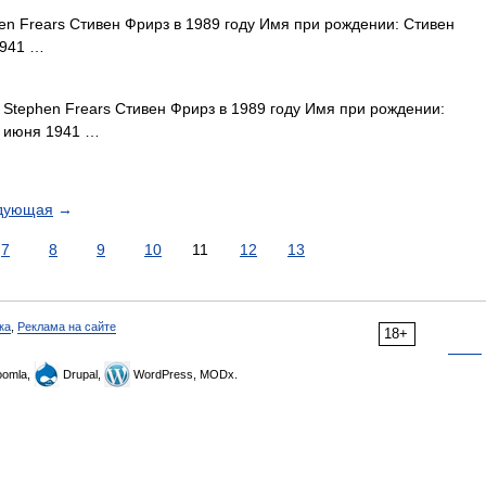
n Frears Стивен Фрирз в 1989 году Имя при рождении: Стивен
1941 …
Stephen Frears Стивен Фрирз в 1989 году Имя при рождении:
0 июня 1941 …
дующая
→
7
8
9
10
11
12
13
ка
,
Реклама на сайте
18+
omla,
Drupal,
WordPress, MODx.