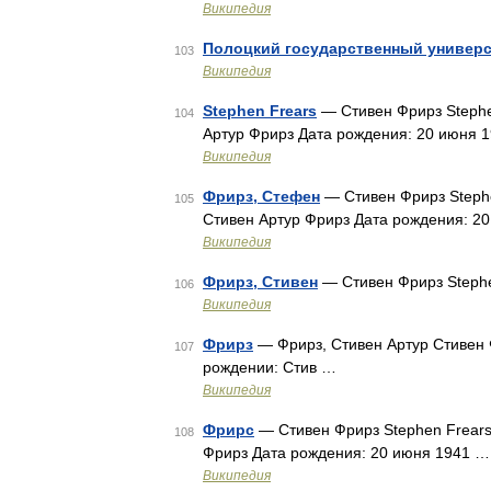
Википедия
Полоцкий государственный универс
103
Википедия
Stephen Frears
— Стивен Фрирз Stephe
104
Артур Фрирз Дата рождения: 20 июня 
Википедия
Фрирз, Стефен
— Стивен Фрирз Stephe
105
Стивен Артур Фрирз Дата рождения: 2
Википедия
Фрирз, Стивен
— Стивен Фрирз Stephe
106
Википедия
Фрирз
— Фрирз, Стивен Артур Стивен 
107
рождении: Стив …
Википедия
Фрирс
— Стивен Фрирз Stephen Frears
108
Фрирз Дата рождения: 20 июня 1941 …
Википедия