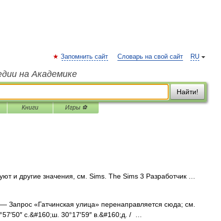
Запомнить сайт
Словарь на свой сайт
RU
едии на Академике
Найти!
Книги
Игры ⚽
ют и другие значения, см. Sims. The Sims 3 Разработчик …
— Запрос «Гатчинская улица» перенаправляется сюда; см.
57′50″ с.&#160;ш. 30°17′59″ в.&#160;д. / …