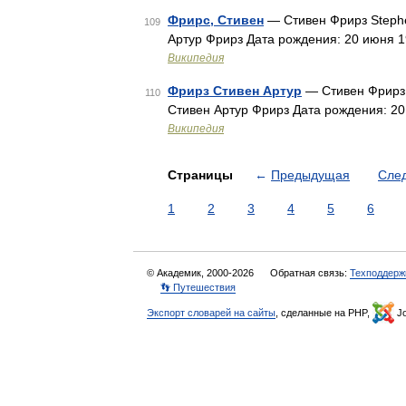
Фрирс, Стивен
— Стивен Фрирз Stephe
109
Артур Фрирз Дата рождения: 20 июня 
Википедия
Фрирз Стивен Артур
— Стивен Фрирз 
110
Стивен Артур Фрирз Дата рождения: 2
Википедия
Страницы
←
Предыдущая
Сле
1
2
3
4
5
6
© Академик, 2000-2026
Обратная связь:
Техподдерж
👣 Путешествия
Экспорт словарей на сайты
, сделанные на PHP,
Jo