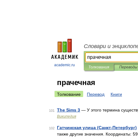
Словари и энциклоп
academic.ru
Толкования
Переводы
прачечная
Толкование
Перевод
Книги
The Sims 3
— У этого термина существу
101
Википедия
Гатчинская улица (Санкт-Петербург)
102
также другие значения. Координаты: 59°