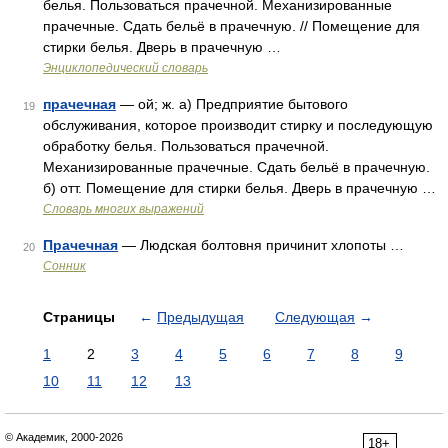
белья. Пользоваться прачечной. Механизированные
прачечные. Сдать бельё в прачечную. // Помещение для
стирки белья. Дверь в прачечную …
Энциклопедический словарь
прачечная
— ой; ж. а) Предприятие бытового
19
обслуживания, которое производит стирку и последующую
обработку белья. Пользоваться прачечной.
Механизированные прачечные. Сдать бельё в прачечную.
б) отт. Помещение для стирки белья. Дверь в прачечную …
Словарь многих выражений
Прачечная
— Людская болтовня причинит хлопоты …
20
Сонник
Страницы
←
Предыдущая
Следующая
→
1
2
3
4
5
6
7
8
9
10
11
12
13
© Академик, 2000-2026
18+