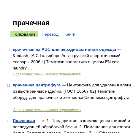
прачечная
Толкование
Перевод
Книги
прачечная на АЭС для нерадиоактивной одежды
—
11
&mdash; [А.С.Гольдберг. Англо русский энергетический
словарь. 2006 г.] Тематики энергетика в целом EN cold
laundry …
Справочник технического переводчика
прачечная центрифуга
— Центрифуга для удаления влаги
12
из выстиранных изделий. [ГОСТ 16567 82] Тематики
оборуд. для прачечных и химчистки Синонимы центрифуга
…
Справочник технического переводчика
Прачечная
— ж. 1. Предприятие, занимающееся стиркой и
13
последующей обработкой белья. 2. Помещение для стирки