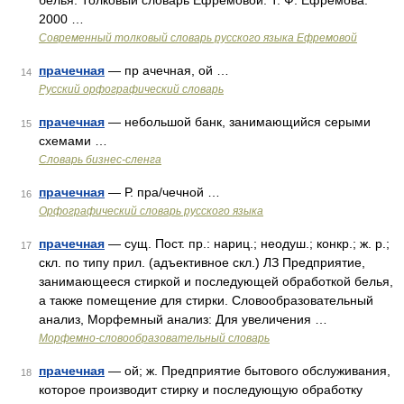
белья. Толковый словарь Ефремовой. Т. Ф. Ефремова.
2000 …
Современный толковый словарь русского языка Ефремовой
прачечная
— пр ачечная, ой …
14
Русский орфографический словарь
прачечная
— небольшой банк, занимающийся серыми
15
схемами …
Словарь бизнес-сленга
прачечная
— Р. пра/чечной …
16
Орфографический словарь русского языка
прачечная
— сущ. Пост. пр.: нариц.; неодуш.; конкр.; ж. р.;
17
скл. по типу прил. (адъективное скл.) ЛЗ Предприятие,
занимающееся стиркой и последующей обработкой белья,
а также помещение для стирки. Словообразовательный
анализ, Морфемный анализ: Для увеличения …
Морфемно-словообразовательный словарь
прачечная
— ой; ж. Предприятие бытового обслуживания,
18
которое производит стирку и последующую обработку