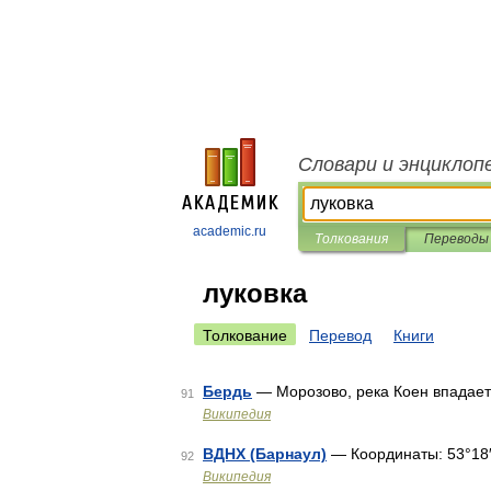
Словари и энциклоп
academic.ru
Толкования
Переводы
луковка
Толкование
Перевод
Книги
Бердь
— Морозово, река Коен впадает
91
Википедия
ВДНХ (Барнаул)
— Координаты: 53°18′50
92
Википедия