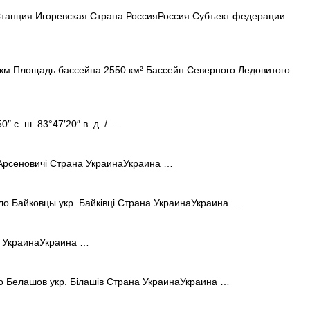
анция Игоревская Страна РоссияРоссия Субъект федерации
км Площадь бассейна 2550 км² Бассейн Северного Ледовитого
″ с. ш. 83°47′20″ в. д. / …
Арсеновичі Страна УкраинаУкраина …
о Байковцы укр. Байківці Страна УкраинаУкраина …
а УкраинаУкраина …
 Белашов укр. Білашів Страна УкраинаУкраина …