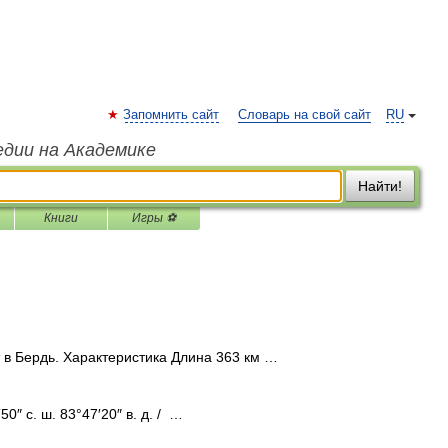
Запомнить сайт
Словарь на свой сайт
RU
едии на Академике
Найти!
Книги
Игры ⚽
 в Бердь. Характеристика Длина 363 км …
″ с. ш. 83°47′20″ в. д. / …