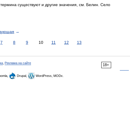
термина существуют и другие значения, см. Белин. Село
дующая
→
7
8
9
10
11
12
13
ка
,
Реклама на сайте
18+
omla,
Drupal,
WordPress, MODx.