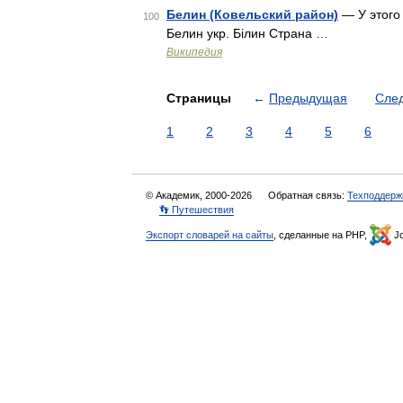
Белин (Ковельский район)
— У этого 
100
Белин укр. Білин Страна …
Википедия
Страницы
←
Предыдущая
Сле
1
2
3
4
5
6
© Академик, 2000-2026
Обратная связь:
Техподдерж
👣 Путешествия
Экспорт словарей на сайты
, сделанные на PHP,
Jo