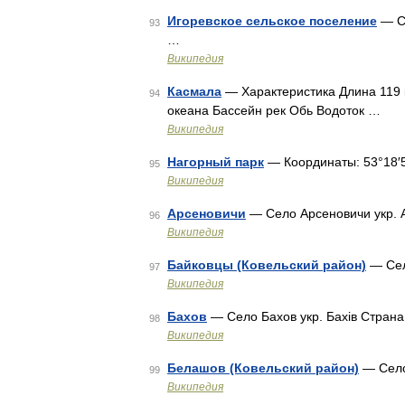
Игоревское сельское поселение
— Ст
93
…
Википедия
Касмала
— Характеристика Длина 119 
94
океана Бассейн рек Обь Водоток …
Википедия
Нагорный парк
— Координаты: 53°18′50
95
Википедия
Арсеновичи
— Село Арсеновичи укр. 
96
Википедия
Байковцы (Ковельский район)
— Сел
97
Википедия
Бахов
— Село Бахов укр. Бахів Стран
98
Википедия
Белашов (Ковельский район)
— Село
99
Википедия