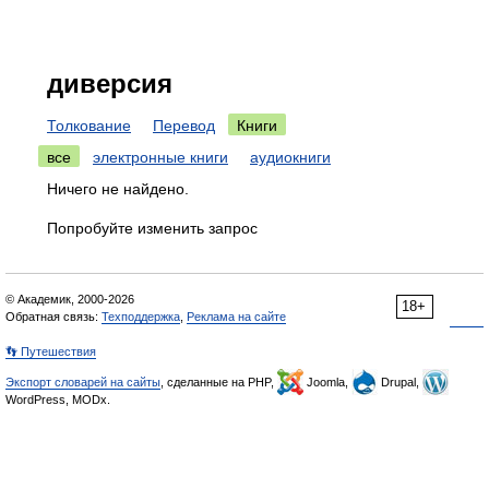
диверсия
Толкование
Перевод
Книги
все
электронные книги
аудиокниги
Ничего не найдено.
Попробуйте изменить запрос
© Академик, 2000-2026
18+
Обратная связь:
Техподдержка
,
Реклама на сайте
👣 Путешествия
Экспорт словарей на сайты
, сделанные на PHP,
Joomla,
Drupal,
WordPress, MODx.