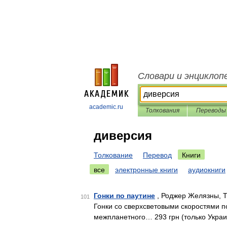
Словари и энциклоп
academic.ru
Толкования
Переводы
диверсия
Толкование
Перевод
Книги
все
электронные книги
аудиокниги
Гонки по паутине
, Роджер Желязны, Т
101
Гонки со сверхсветовыми скоростями п
межпланетного… 293 грн (только Украи