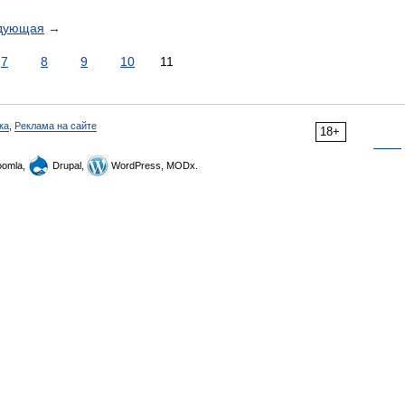
дующая
→
7
8
9
10
11
ка
,
Реклама на сайте
18+
omla,
Drupal,
WordPress, MODx.