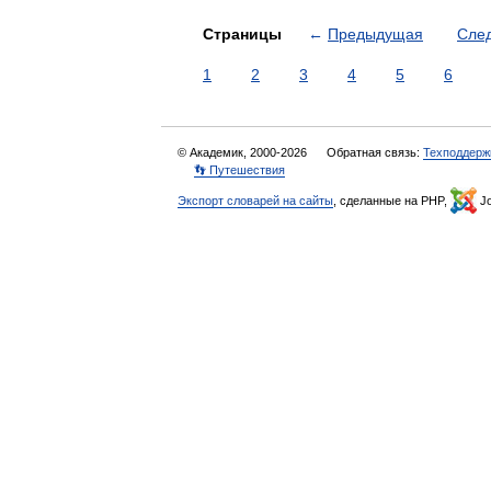
Страницы
←
Предыдущая
Сле
1
2
3
4
5
6
© Академик, 2000-2026
Обратная связь:
Техподдерж
👣 Путешествия
Экспорт словарей на сайты
, сделанные на PHP,
Jo