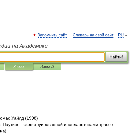
Запомнить сайт
Словарь на свой сайт
RU
едии на Академике
Найти!
Книги
Игры ⚽
омас Уайлд (1998)
о Паутине - сконструированной инопланетянами трассе
на)