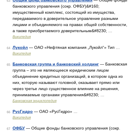
Общий фонд банковского управления
— Общие фонды
63
банковского управления (сокр. ОФБУ)&#160;
имущественный комплекс, состоящий из имущества,
передаваемого в доверительное управление разными
лицами и объединяемого на правах общей собственности,
а также приобретаемого доверительным&#8230; …
Википедия
Лукойл
— ОАО «Нефтяная компания „Лукойл“» Тип …
64
Википедия
Банковская группа и банковский холдинг
— Банковская
65
группа – это не являющееся юридическим лицом
объединение кредитных организаций, в котором одна из
них, которую называют головной, оказывает прямо или
через третье лицо существенное влияние на решения,
принимаемые органами управления&#8230; …
Банковская энциклопедия
РусГидро
— ОАО «РусГидро» …
66
Википедия
ОФБУ
— Общие фонды банковского управления (сокр.
67