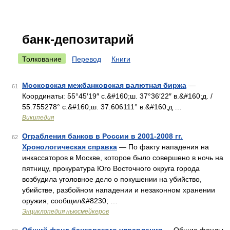
банк-депозитарий
Толкование
Перевод
Книги
Московская межбанковская валютная биржа
—
61
Координаты: 55°45′19″ с.&#160;ш. 37°36′22″ в.&#160;д. /
55.755278° с.&#160;ш. 37.606111° в.&#160;д …
Википедия
Ограбления банков в России в 2001-2008 гг.
62
Хронологическая справка
— По факту нападения на
инкассаторов в Москве, которое было совершено в ночь на
пятницу, прокуратура Юго Восточного округа города
возбудила уголовное дело о покушении на убийство,
убийстве, разбойном нападении и незаконном хранении
оружия, сообщил&#8230; …
Энциклопедия ньюсмейкеров