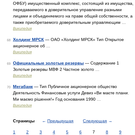
ОФБУ) имущественный комплекс, состоящий из имущества,
передаваемого в доверительное управление разными
лицами и объединяемого на праве общей собственности, а
также приобретаемого доверительным управляющим …
Википедия
Холдинг МРСК
— ОАО «Холдинг МРСК» Тип Открытое
68
акционерное об …
Википедия
Официальные золотые резервы
— Содержание 1
69
Золотые резервы МВФ 2 Частное золото …
Википедия
Мегабанк
— Тип Публичное акционерное общество
70
Деятельность Финансовые услуги Девиз «Ви маєте плани.
Ми маємо рішення!» Год основания 1990 …
Википедия
Страницы
←
Предыдущая
Следующая
→
1
2
3
4
5
6
7
8
9