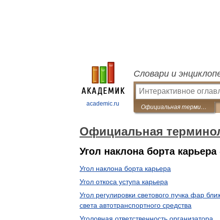
Словари и энциклоп
academic.ru
Официальная терминология
Официальная термино
Угол наклона борта карьера
Угол наклона борта карьера
Угол откоса уступа карьера
Угол регулировки светового пучка фар бли
света автотранспортного средства
Уголовная ответственность организатора,