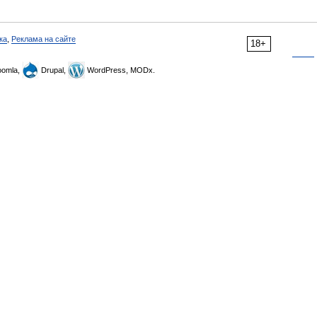
ка
,
Реклама на сайте
18+
omla,
Drupal,
WordPress, MODx.