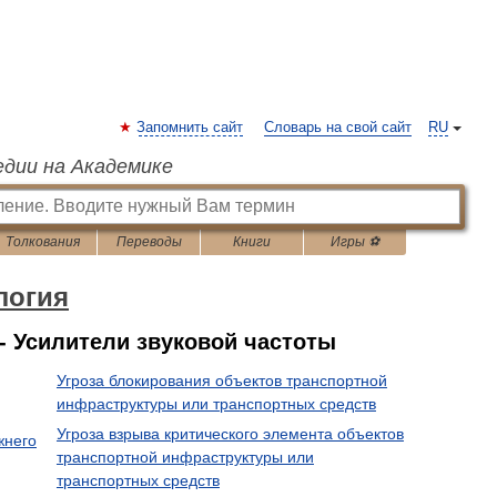
Запомнить сайт
Словарь на свой сайт
RU
едии на Академике
Толкования
Переводы
Книги
Игры ⚽
логия
 - Усилители звуковой частоты
Угроза блокирования объектов транспортной
инфраструктуры или транспортных средств
Угроза взрыва критического элемента объектов
жнего
транспортной инфраструктуры или
транспортных средств