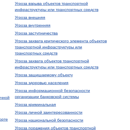
Угроза взрыва объектов транспортной
инфраструктуры или транспортных средств
Угроза внешняя
Угроза внутренняя
Угроза заступничества
Угроза захвата критического элемента объектов
транспортной инфраструктуры или
транспортных средств
Угроза захвата объектов транспортной
инфраструктуры или транспортных средств
Угроза защищаемому объекту
Угроза здоровью населения
Угроза информационной безопасности
организации банковской системы
ичной
Угроза криминальная
Угроза личной заинтересованности
орте
Угроза национальной безопасности
Угроза поражения объектов транспортной