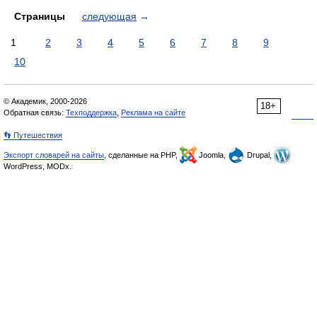
Страницы
следующая
→
1
2
3
4
5
6
7
8
9
10
© Академик, 2000-2026
18+
Обратная связь:
Техподдержка
,
Реклама на сайте
👣 Путешествия
Экспорт словарей на сайты
, сделанные на PHP,
Joomla,
Drupal,
WordPress, MODx.