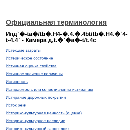
Официальная терминология
Ипд`�-ta�/tb�.H4-�.4.�.4bt/tb�.H4.�`4-
t-4.4` - Камера д,t.�`�a�-t/t.4c
Истекшие затраты
Истерическое состояние
Истинная оценка свойства
Истинное значение величины
Истинность
Истираемость или сопротивление истиранию
Истирание дорожных покрытий
Исток реки
Историко-культурная ценность (оценка)
Историко-культурное наследие
Историко-культурный заповедник