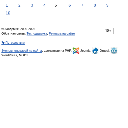
1
2
3
4
5
6
7
8
9
10
© Академик, 2000-2026
18+
Обратная связь:
Техподдержка
,
Реклама на сайте
👣 Путешествия
Экспорт словарей на сайты
, сделанные на PHP,
Joomla,
Drupal,
WordPress, MODx.