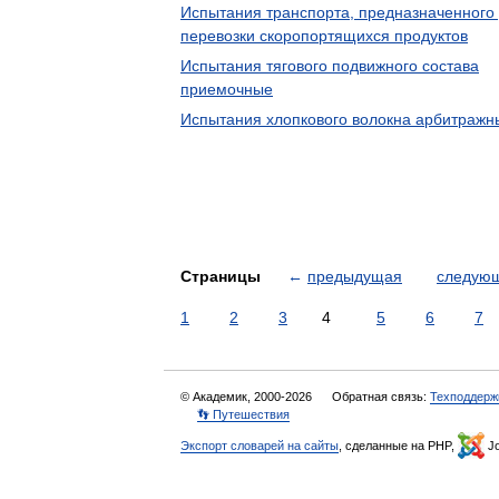
Испытания транспорта, предназначенного
перевозки скоропортящихся продуктов
Испытания тягового подвижного состава
приемочные
Испытания хлопкового волокна арбитражн
Страницы
←
предыдущая
следую
1
2
3
4
5
6
7
© Академик, 2000-2026
Обратная связь:
Техподдерж
👣 Путешествия
Экспорт словарей на сайты
, сделанные на PHP,
Jo