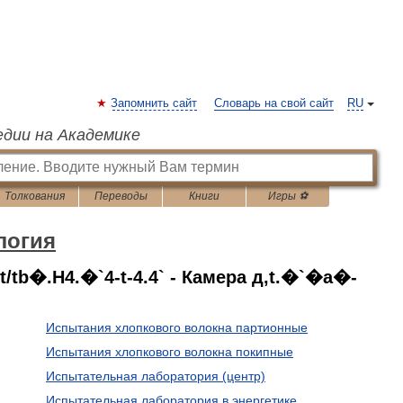
Запомнить сайт
Словарь на свой сайт
RU
едии на Академике
Толкования
Переводы
Книги
Игры ⚽
логия
/tb�.H4.�`4-t-4.4` - Камера д,t.�`�a�-
Испытания хлопкового волокна партионные
Испытания хлопкового волокна покипные
Испытательная лаборатория (центр)
Испытательная лаборатория в энергетике