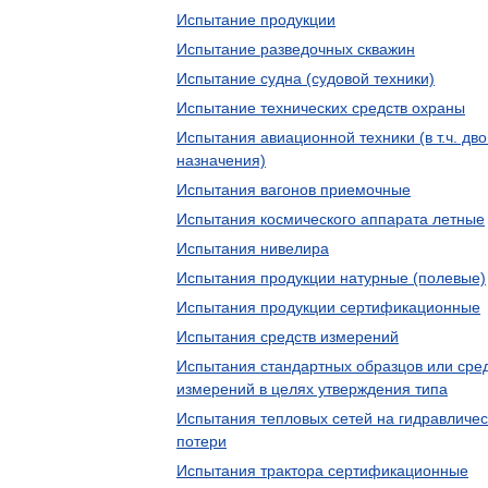
Испытание продукции
Испытание разведочных скважин
Испытание судна (судовой техники)
Испытание технических средств охраны
Испытания авиационной техники (в т.ч. дв
назначения)
Испытания вагонов приемочные
Испытания космического аппарата летные
Испытания нивелира
Испытания продукции натурные (полевые)
Испытания продукции сертификационные
Испытания средств измерений
Испытания стандартных образцов или сре
измерений в целях утверждения типа
Испытания тепловых сетей на гидравличес
потери
Испытания трактора сертификационные