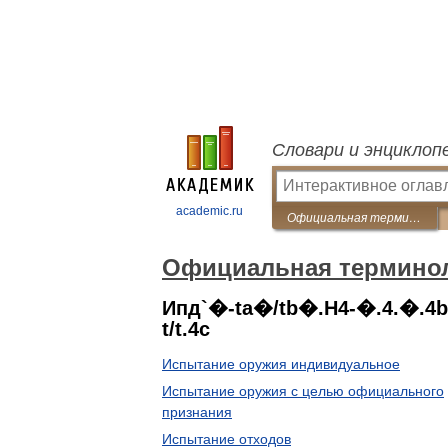
Словари и энциклоп
academic.ru
Официальная терминология
Официальная термино
Ипд`�-ta�/tb�.H4-�.4.�.4bt
t/t.4c
Испытание оружия индивидуальное
Испытание оружия с целью официального
признания
Испытание отходов