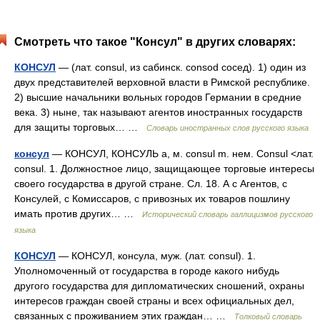
Смотреть что такое "Консул" в других словарях:
КОНСУЛ
— (лат. consul, из сабинск. consod сосед). 1) один из
двух представителей верховной власти в Римской республике.
2) высшие начальники вольных городов Германии в средние
века. 3) ныне, так называют агентов иностранных государств
для защиты торговых… …
Словарь иностранных слов русского языка
консул
— КОНСУЛ, КОНСУЛЬ а, м. consul m. нем. Consul <лат.
consul. 1. Должностное лицо, защищающее торговые интересы
своего государства в другой стране. Сл. 18. А с Агентов, с
Консулей, с Комиссаров, с привозных их товаров пошлину
имать против других… …
Исторический словарь галлицизмов русского
языка
КОНСУЛ
— КОНСУЛ, консула, муж. (лат. consul). 1.
Уполномоченный от государства в городе какого нибудь
другого государства для дипломатических сношений, охраны
интересов граждан своей страны и всех официальных дел,
связанных с проживанием этих граждан… …
Толковый словарь