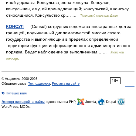
иной державы. Консульша, жена консула. Консулов,
консульшин, ему, ей принадлежащий; консульский, к консулу
относящийся. Консульство ср.… …
Толковый словарь Даля
КОНСУЛ
— (Consul) сотрудник ведомства иностранных дел за
границей, подчиненный дипломатической миссии своего
государства и выполняющий в пределах определенной
территории функции информационного и административного
порядка. Ведет наблюдение за выполнением… …
Морской
словарь
© Академик, 2000-2026
18+
Обратная связь:
Техподдержка
,
Реклама на сайте
👣 Путешествия
Экспорт словарей на сайты
, сделанные на PHP,
Joomla,
Drupal,
WordPress, MODx.