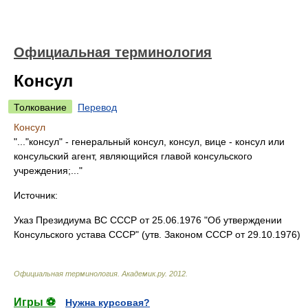
Официальная терминология
Консул
Толкование
Перевод
Консул
"..."консул" - генеральный консул, консул, вице - консул или
консульский агент, являющийся главой консульского
учреждения;..."
Источник:
Указ Президиума ВС СССР от 25.06.1976 "Об утверждении
Консульского устава СССР" (утв. Законом СССР от 29.10.1976)
Официальная терминология
.
Академик.ру
.
2012
.
Игры ⚽
Нужна курсовая?