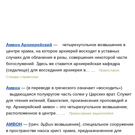
Амвон Архиерейский
— четырехугольное возвышение в
центре храма, на которое архиерей восходит в уставных
случаях для облачения в ризы, совершения некоторой части
богослужений. Здесь же ставится архиерейская кафедра
(седалище) для восседания архиерея в… …
Православие.
Словарь-справочник
Амвон
— (в переводе в греческого означает «восходить»)
выдающаяся полукругом часть солеи у Царских врат. Служит
для чтения ектений, Евангелия, произнесения проповедей и
пр. Архиерейский амвон – это четырехугольное возвышение,
расположенное в центре… …
Православная энциклопедия
АМВОН
— [греч. ἄμβων возвышение], специальное сооружение
в пространстве наоса христ. храма, предназначенное для