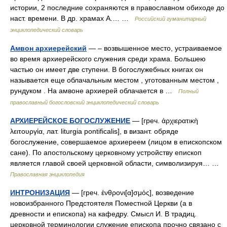
истории, 2 последние сохраняются в православном обиходе до
наст. времени. В др. храмах А.… …
Российский гуманитарный
энциклопедический словарь
Амвон архиерейский
— – возвышенное место, устраиваемое
во время архиерейского служения среди храма. Большею
частью он имеет две ступени. В богослужебных книгах он
называется еще облачальным местом , уготованным местом ,
рундуком . На амвоне архиерей облачается в …
Полный
православный богословский энциклопедический словарь
АРХИЕРЕЙСКОЕ БОГОСЛУЖЕНИЕ
— [греч. ἀρχιερατικὴ
λειτουργία, лат. liturgia pontificalis], в визант. обряде
богослужение, совершаемое архиереем (лицом в епископском
сане). По апостольскому церковному устройству епископ
является главой своей церковной области, символизируя… …
Православная энциклопедия
ИНТРОНИЗАЦИЯ
— [греч. ἐνθρονι[α]σμός], возведение
новоизбранного Предстоятеля Поместной Церкви (а в
древности и епископа) на кафедру. Смысл И. В традиц.
церковной терминологии служение епископа прочно связано с