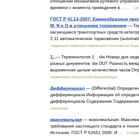
отношении механизмов рулевого управлени
времени с момента приведения в… …
Сл
ГОСТ Р 41.13-2007: Единообразные пре
М, N и О в отношении торможения
— Тер
касающиеся транспортных средств категор
2.11 автоматическое торможение (automa
справочник терминов нормативно-технической доку
1:
— Терминология 1: : dw Номер дня неде
разных документов: dw DUT Разность меж
выраженная целым количеством часов О
нормативно-технической документации
Дифференциал
— (Differential) Опреде
дифферинциала Информация об определе
дифферинциала Содержание Содержани
инвестора
максимальная
— максимальная: Максимал
требования настоящего стандарта и технич
Источник: ГОСТ Р 52651 2006: И …
Словар