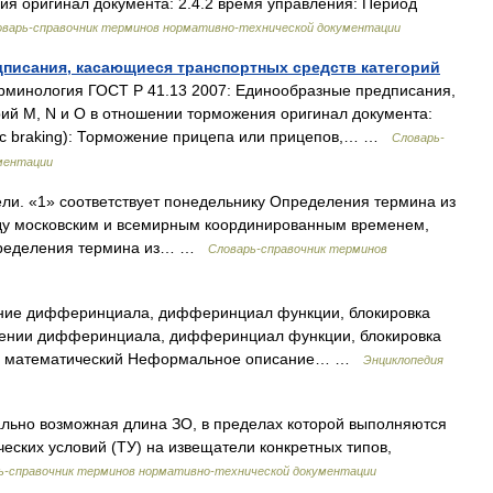
я оригинал документа: 2.4.2 время управления: Период
оварь-справочник терминов нормативно-технической документации
дписания, касающиеся транспортных средств категорий
минология ГОСТ Р 41.13 2007: Единообразные предписания,
ий М, N и О в отношении торможения оригинал документа:
tic braking): Торможение прицепа или прицепов,… …
Словарь-
ментации
ли. «1» соответствует понедельнику Определения термина из
ду московским и всемирным координированным временем,
пределения термина из… …
Словарь-справочник терминов
ление дифферинциала, дифферинциал функции, блокировка
нии дифферинциала, дифферинциал функции, блокировка
е математический Неформальное описание… …
Энциклопедия
ьно возможная длина ЗО, в пределах которой выполняются
еских условий (ТУ) на извещатели конкретных типов,
ь-справочник терминов нормативно-технической документации