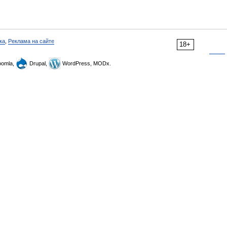
ка
,
Реклама на сайте
18+
omla,
Drupal,
WordPress, MODx.