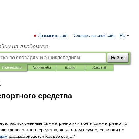
Запомнить сайт
Словарь на свой сайт
RU
едии на Академике
Найти!
Толкования
Переводы
Книги
Игры ⚽
я
спортного средства
леса
,
расположенные
симметрично
или
почти
симметрично
по
нию
транспортного
средства
,
даже
в
том
случае
,
если
они
не
дем
рассматривается
как
две
оси
)..."