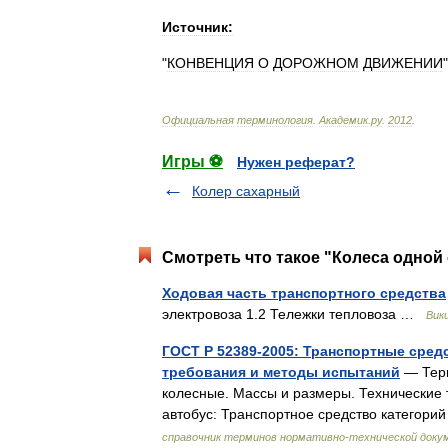
Источник:
"
КОНВЕНЦИЯ
О
ДОРОЖНОМ
ДВИЖЕНИИ
"
Официальная
терминология
.
Академик
.
ру
.
2012
.
Игры ⚽
Нужен реферат?
Колер сахарный
Смотреть что такое "Колеса одной 
Ходовая часть транспортного средства
электровоза 1.2 Тележки тепловоза …
Вик
ГОСТ Р 52389-2005: Транспортные сред
требования и методы испытаний
— Терм
колесные. Массы и размеры. Технические 
автобус: Транспортное средство категор
справочник терминов нормативно-технической доку