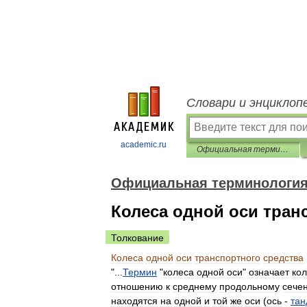
Словари и энциклоп
academic.ru
Официальная терминология
Официальная терминологи
Колеса одной оси тран
Толкование
Колеса
одной
оси
транспортного
средства
"...
Термин
"
колеса
одной
оси
"
означает
ко
отношению
к
среднему
продольному
сече
находятся
на
одной
и
той
же
оси
(
ось
-
тан