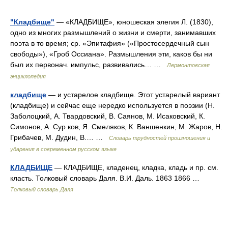
"Кладбище"
— «КЛАДБИЩЕ», юношеская элегия Л. (1830),
одно из многих размышлений о жизни и смерти, занимавших
поэта в то время; ср. «Эпитафия» («Простосердечный сын
свободы»), «Гроб Оссиана». Размышления эти, каков бы ни
был их первонач. импульс, развивались… …
Лермонтовская
энциклопедия
кладбище
— и устарелое кладбище. Этот устарелый вариант
(кладбище) и сейчас еще нередко используется в поэзии (Н.
Заболоцкий, А. Твардовский, В. Саянов, М. Исаковский, К.
Симонов, А. Сур ков, Я. Смеляков, К. Ваншенкин, М. Жаров, Н.
Грибачев, М. Дудин, В.… …
Словарь трудностей произношения и
ударения в современном русском языке
КЛАДБИЩЕ
— КЛАДБИЩЕ, кладенец, кладка, кладь и пр. см.
класть. Толковый словарь Даля. В.И. Даль. 1863 1866 …
Толковый словарь Даля