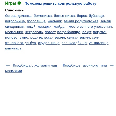
Игры ⚽
Поможем решить контрольную работу
Синонимы
:
богова делянка
,
боженивка
,
божья нивка
,
борок
,
буйвище
,
вогробница
,
гробовище
,
жальник
,
земля родительская
,
земля
священная
,
кокуй
,
мазарки
,
майдан
,
место вечного упокоения
,
могильник
,
некрополь
,
погост
,
погребалище
,
покут
,
покутье
,
попово гумно
,
родительская земля
,
святая земля
,
сен-
женевьева-де-буа
,
скудельница
,
спецкладбище
,
усыпалище
,
цвынтарь
Кладбища с холмами над
Кладбище газонного типа
могилами