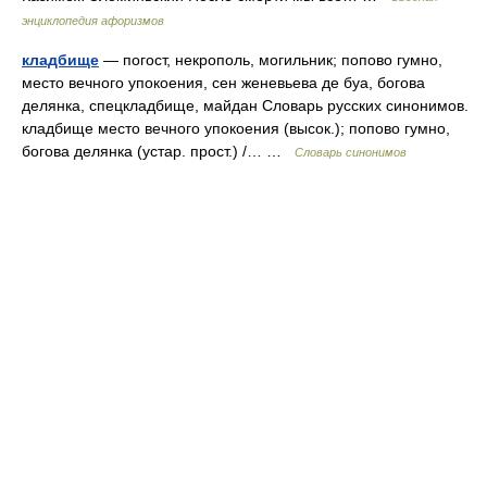
энциклопедия афоризмов
кладбище
— погост, некрополь, могильник; попово гумно,
место вечного упокоения, сен женевьева де буа, богова
делянка, спецкладбище, майдан Словарь русских синонимов.
кладбище место вечного упокоения (высок.); попово гумно,
богова делянка (устар. прост.) /… …
Словарь синонимов