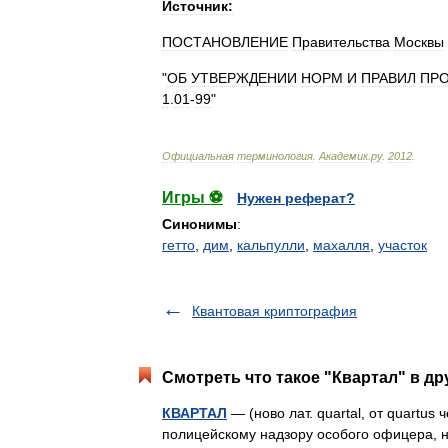
Источник:
ПОСТАНОВЛЕНИЕ
Правительства
Москвы
"
ОБ
УТВЕРЖДЕНИИ
НОРМ
И
ПРАВИЛ
ПР
1
.
01
-
99
"
Официальная
терминология
.
Академик
.
ру
.
2012
.
Игры ⚽
Нужен реферат?
Синонимы
:
гетто
,
дим
,
кальпулли
,
махалля
,
участок
Квантовая криптография
Смотреть что такое "Квартал" в др
КВАРТАЛ
— (ново лат. quartal, от quartus
полицейскому надзору особого офицера, 