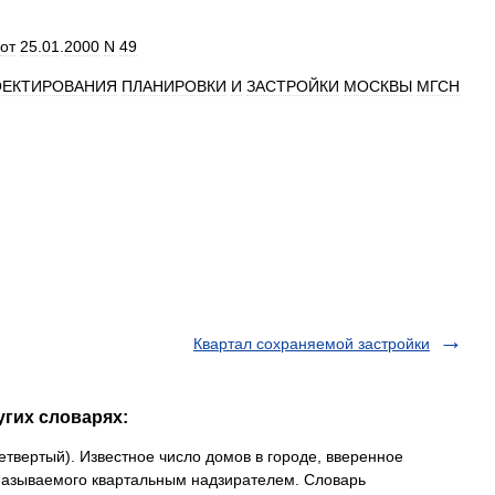
от
25
.
01
.
2000
N
49
ОЕКТИРОВАНИЯ
ПЛАНИРОВКИ
И
ЗАСТРОЙКИ
МОСКВЫ
МГСН
Квартал сохраняемой застройки
угих словарях:
 четвертый). Известное число домов в городе, вверенное
называемого квартальным надзирателем. Словарь