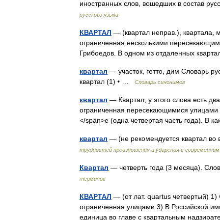
иностранных слов, вошедших в состав рус
русского языка
КВАРТАЛ
— (квартал неправ.), квартала, му
ограниченная несколькими пересекающим
Грибоедов. В одном из отдаленных кварт
квартал
— участок, гетто, дим Словарь рус
квартал (1) • …
Словарь синонимов
квартал
— Квартал, у этого слова есть дв
ограниченная пересекающимися улицами (о
</span>е (одна четвертая часть года). В
квартал
— (не рекомендуется квартал во
трудностей произношения и ударения в современном
Квартал
— четверть года (3 месяца). Сло
терминов
КВАРТАЛ
— (от лат. quartus четвертый) 1)
ограниченная улицами.3) В Российской и
единица во главе с квартальным надзира