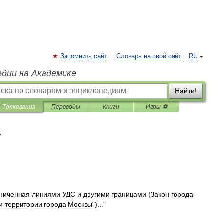
Запомнить сайт
Словарь на свой сайт
RU
едии на Академике
Найти!
Толкования
Переводы
Книги
Игры ⚽
я
ниченная
линиями
УДС
и
другими
границами
(
Закон
города
и
территории
города
Москвы
")..."