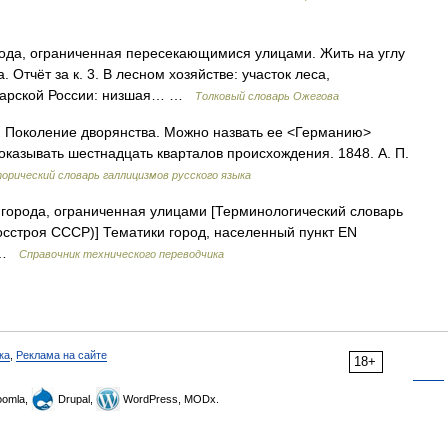
рода, ограниченная пересекающимися улицами. Жить на углу
. Отчёт за к. 3. В лесном хозяйстве: участок леса,
 царской России: низшая… …
Толковый словарь Ожегова
ин. Поколение дворянства. Можно назвать ее <Германию>
доказывать шестнадцать кварталов происхождения. 1848. А. П.
орический словарь галлицизмов русского языка
города, ограниченная улицами [Терминологический словарь
осстроя СССР)] Тематики город, населенный пункт EN
r …
Справочник технического переводчика
ка
,
Реклама на сайте
18+
omla,
Drupal,
WordPress, MODx.