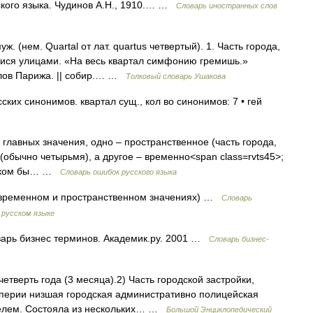
ского языка. Чудинов А.Н., 1910.… …
Словарь иностранных слов
ж. (нем. Quartal от лат. quartus четвертый). 1. Часть города,
ися улицами. «На весь квартал симфонию гремишь.»
алов Парижа. || собир.… …
Толковый словарь Ушакова
ских синонимов. квартал сущ., кол во синонимов: 7 • гей
а главных значения, одно – пространственное (часть города,
бычно четырьмя), а другое – временно<span class=rvts45>;
 каком бы… …
Словарь ошибок русского языка
 временном и пространственном значениях) …
Словарь
 русском языке
варь бизнес терминов. Академик.ру. 2001 …
Словарь бизнес-
 четверть года (3 месяца).2) Часть городской застройки,
мперии низшая городская административно полицейская
телем. Состояла из нескольких… …
Большой Энциклопедический