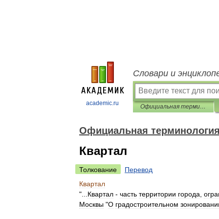
Словари и энциклоп
academic.ru
Официальная терминология
Официальная терминологи
Квартал
Толкование
Перевод
Квартал
"...
Квартал
-
часть
территории
города
,
огра
Москвы
"
О
градостроительном
зонировани