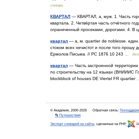
словарь
КВАРТАЛ
— КВАРТАЛ, а, муж. 1. Часть го
квартала. 2. Четвёртая часть отчётного года
ограниченный просеками, дорогами. 4. В
квартал
— а, м. quartier de noblesse. ед
стоком всех нечистот и после того прошу 
Ермолов Письма. // РС 1876 10 243 …
Ист
квартал
— Часть застроенной территории 
по строительству на 12 языках (ВНИИИС Г
blockblock of houses DE Viertel FR quartie
© Академик, 2000-2026
Обратная связь:
Техподдерж
👣 Путешествия
Экспорт словарей на сайты
, сделанные на PHP,
Jo