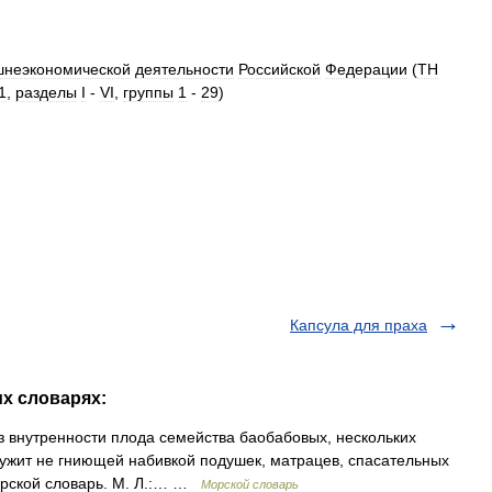
шнеэкономической
деятельности
Российской
Федерации
(
ТН
1
,
разделы
I
-
VI
,
группы
1
-
29
)
Капсула для праха
их словарях:
з внутренности плода семейства баобабовых, нескольких
служит не гниющей набивкой подушек, матрацев, спасательных
Морской словарь. М. Л.:… …
Морской словарь