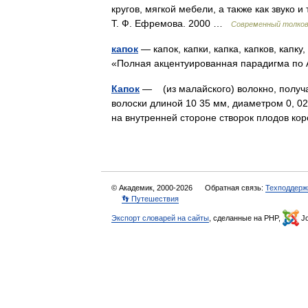
кругов, мягкой мебели, а также как звуко
Т. Ф. Ефремова. 2000 …
Современный толков
капок
— капок, капки, капка, капков, капку,
«Полная акцентуированная парадигма по 
Капок
— (из малайского) волокно, получа
волоски длиной 10 35 мм, диаметром 0, 02
на внутренней стороне створок плодов к
© Академик, 2000-2026
Обратная связь:
Техподдерж
👣 Путешествия
Экспорт словарей на сайты
, сделанные на PHP,
Jo