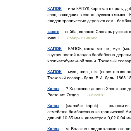
КАПОК
— или КАПУК Короткая шерсть, доб
слов, вошедших в состав русского языка. Ч
плодов тропических деревьев сем.. бамба
капок
— сейба, волокно Словарь русских си
кукиш …
Словарь синонимов
КАПОК
— КАПОК, капка, мн. нет, муж. (мал
внутренностей плодов баобабовых деревьев
хлопчатобумажной ткани. Толковый слова
КАПОК
— муж., твер., пск. (вероятно копо
Толковый словарь Даля. В.И. Даль. 1863
Капок
— ? Хлопковое дерево Хлопковое де
Растения Отдел …
Википедия
Капок
— (малайск. kapok) волоски из пл
семейства бамбаксовых из тропической Аме
длиной 10 35 мм и диаметром 0,02 0,04 
Капок
— м. Волокно плодов хлопкового дер