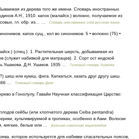
ываемая из дерева того же имени. Словарь иностранных
удинов А.Н., 1910. капок (малайск.) волокно, получаемое из
ксовых, гл. обр. из… …
Словарь иностранных слов русского языка
нонимов. капок сущ., кол во синонимов: 5 • волокно (75) •
айск.) (спец.). 1. Растительная шерсть, добываемая из
 (служит набивкой для матрацев). 2. Сорт ост индской
рь Ушакова. Д.Н. Ушаков. 1935 …
Толковый словарь Ушакова
к?) шиш или кукиш, фига. Капкаться, казать друг другу шиш.
 1866 …
Толковый словарь Даля
рево в Гонолулу, Гавайи Научная классификация Царство:
одов сейбы (или хлопчатого дерева Ceiba pentandra)
рики, культивируемой в тропиках, особенно в Азии. Волоски
мм, мягкие, белые или …
Большая советская энциклопедия
ева, которое используется для набивки спасательных поясов,