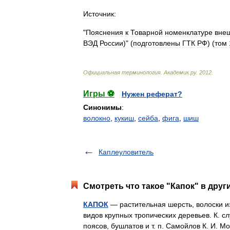
Источник:
"
Пояснения
к
Товарной
номенклатуре
вне
ВЭД
России
)" (
подготовлены
ГТК
РФ
) (
том
Официальная
терминология
.
Академик
.
ру
.
2012
.
Игры ⚽
Нужен реферат?
Синонимы
:
волокно
,
кукиш
,
сейба
,
фига
,
шиш
Каплеуловитель
Смотреть что такое "Капок" в друг
КАПОК
— растительная шерсть, волоски и
видов крупных тропических деревьев. К. 
поясов, бушлатов и т. п. Самойлов К. И. 