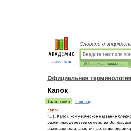
Словари и энциклоп
academic.ru
Официальная терминология
Официальная терминологи
Капок
Толкование
Перевод
Капок
"...
1
.
Капок
,
коммерческое
название
бледн
различных
деревьев
семейства
Bombacac
разновидности
,
эластичные
,
водонепрони