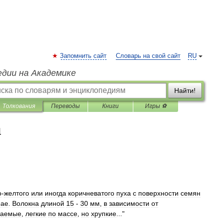
Запомнить сайт
Словарь на свой сайт
RU
едии на Академике
Найти!
Толкования
Переводы
Книги
Игры ⚽
я
о
-
желтого
или
иногда
коричневатого
пуха
с
поверхности
семян
eae
.
Волокна
длиной
15
-
30
мм
,
в
зависимости
от
цаемые
,
легкие
по
массе
,
но
хрупкие
..."