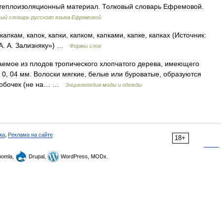
 и теплоизоляционный материал. Толковый словарь Ефремовой.
ый словарь русского языка Ефремовой
 капкам, капок, капки, капком, капками, капке, капках (Источник:
А. А. Зализняку») …
Формы слов
емое из плодов тропического хлопчатого дерева, имеющего
 0, 04 мм. Волоски мягкие, белые или буроватые, образуются
оробочек (не на… …
Энциклопедия моды и одежды
ка
,
Реклама на сайте
18+
omla,
Drupal,
WordPress, MODx.