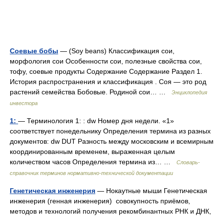
Соевые бобы
— (Soy beans) Классификация сои,
морфология сои Особенности сои, полезные свойства сои,
тофу, соевые продукты Содержание Содержание Раздел 1.
История распространения и классификация . Соя — это род
растений семейства Бобовые. Родиной сои… …
Энциклопедия
инвестора
1:
— Терминология 1: : dw Номер дня недели. «1»
соответствует понедельнику Определения термина из разных
документов: dw DUT Разность между московским и всемирным
координированным временем, выраженная целым
количеством часов Определения термина из… …
Словарь-
справочник терминов нормативно-технической документации
Генетическая инженерия
— Нокаутные мыши Генетическая
инженерия (генная инженерия) совокупность приёмов,
методов и технологий получения рекомбинантных РНК и ДНК,