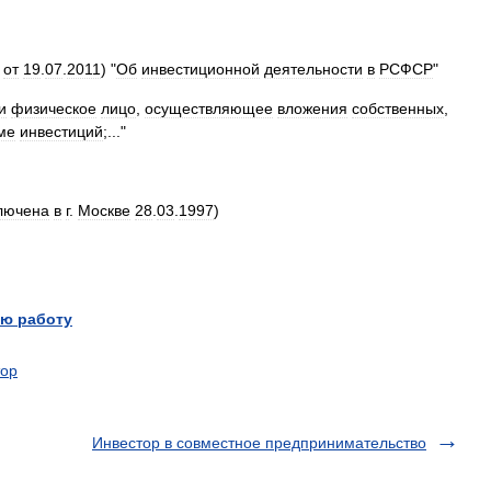
.
от
19
.
07
.
2011
) "
Об
инвестиционной
деятельности
в
РСФСР
"
и
физическое
лицо
,
осуществляющее
вложения
собственных
,
ме
инвестиций
;..."
лючена
в
г
.
Москве
28
.
03
.
1997
)
ю работу
тор
Инвестор в совместное предпринимательство