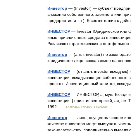
Инвестор
— (Investor) — субъект предпр
вложении собственного, заемного или при
предприятие и т.п.). В соответствии с 
ИНВЕСТОР
— Investor Юридическое или 
иные привлеченные средства в инвестицио
Различают стратегических и портфельны
Инвестор
— (англ. investor) по законода
юридическое лицо, создаваемое на осн
ИНВЕСТОР
— (от англ. investor вкладчи
инвестиции, вкладывающее собственные з
проекты. Инвестиционный капитал, вкла
ИНВЕСТОР
— ИНВЕСТОР, а, муж. Вкладчи
инвестиции. | прил. инвесторский, ая, ое.
1992 …
Толковый словарь Ожегова
Инвестор
— – лицо, осуществляющее инве
качестве инвестора могут выступать част
законодательству, дополнительно выдел