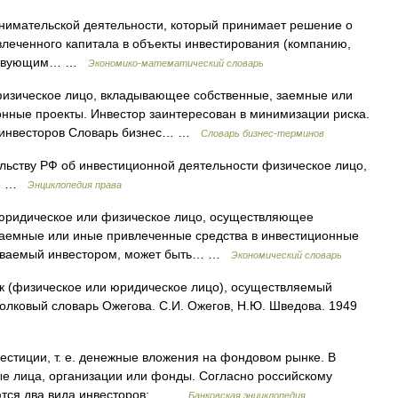
инимательской деятельности, который принимает решение о
влеченного капитала в объекты инвестирования (компанию,
действующим… …
Экономико-математический словарь
физическое лицо, вкладывающее собственные, заемные или
нные проекты. Инвестор заинтересован в минимизации риска.
х инвесторов Словарь бизнес… …
Словарь бизнес-терминов
тельству РФ об инвестиционной деятельности физическое лицо,
ове …
Энциклопедия права
к) юридическое или физическое лицо, осуществляющее
аемные или иные привлеченные средства в инвестиционные
дываемый инвестором, может быть… …
Экономический словарь
к (физическое или юридическое лицо), осуществляемый
 Толковый словарь Ожегова. С.И. Ожегов, Н.Ю. Шведова. 1949
стиции, т. е. денежные вложения на фондовом рынке. В
ные лица, организации или фонды. Согласно российскому
яются два вида инвесторов:… …
Банковская энциклопедия