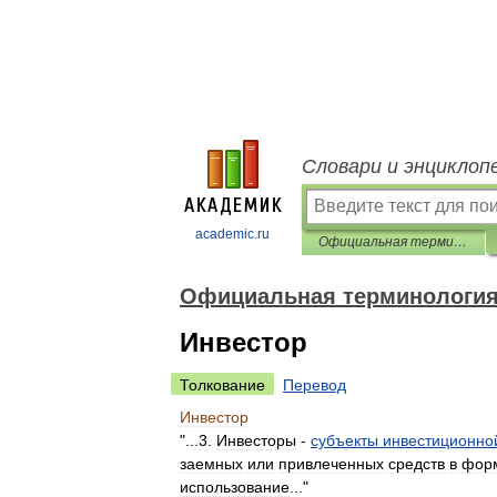
Словари и энциклоп
academic.ru
Официальная терминология
Официальная терминологи
Инвестор
Толкование
Перевод
Инвестор
"...
3
.
Инвесторы
-
субъекты
инвестиционно
заемных
или
привлеченных
средств
в
фор
использование
..."