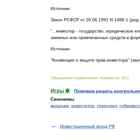
Источник:
Закон
РСФСР
от
26
.
06
.
1991
N
1488
-
1
(
ред
"...
инвестор
-
государство
,
юридическое
ил
заемных
или
привлеченных
средств
в
фор
Источник:
"
Конвенция
о
защите
прав
инвестора
" (
зак
Официальная
терминология
.
Академик
.
ру
.
2012
.
Игры ⚽
Поможем решить контрольну
Синонимы
:
вкладчик
,
инвеститор
,
спекулянт
,
субинвес
Инвестиционный фонд РФ