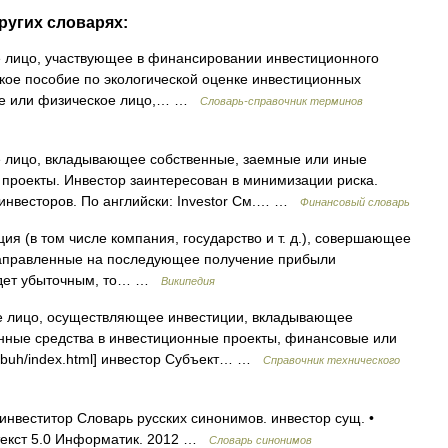
ругих словарях:
 лицо, участвующее в финансировании инвестиционного
еское пособие по экологической оценке инвестиционных
кое или физическое лицо,… …
Словарь-справочник терминов
 лицо, вкладывающее собственные, заемные или иные
проекты. Инвестор заинтересован в минимизации риска.
инвесторов. По английски: Investor См.… …
Финансовый словарь
я (в том числе компания, государство и т. д.), совершающее
направленные на последующее получение прибыли
будет убыточным, то… …
Википедия
 лицо, осуществляющее инвестиции, вкладывающее
нные средства в инвестиционные проекты, финансовые или
ict/buh/index.html] инвестор Субъект… …
Справочник технического
инвеститор Словарь русских синонимов. инвестор сущ. •
нтекст 5.0 Информатик. 2012 …
Словарь синонимов