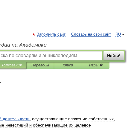
Запомнить сайт
Словарь на свой сайт
RU
едии на Академике
Найти!
Толкования
Переводы
Книги
Игры ⚽
я
й
деятельности
,
осуществляющие
вложение
собственных
,
ме
инвестиций
и
обеспечивающие
их
целевое