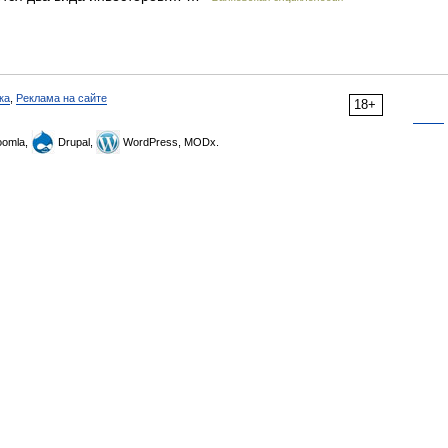
ка
,
Реклама на сайте
18+
omla,
Drupal,
WordPress, MODx.