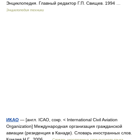
Энциклопедия. Главный редактор Г.П. Свищев. 1994 …
Энциклопедия техники
ИКАО
— [англ. ICAO, сокр. < International Civil Aviation
Organization] Международная организация гражданской
авиации (резиденция в Канаде). Словарь иностранных слов.
Комлев Н.Г., 2006 …
Словарь иностранных слов русского языка