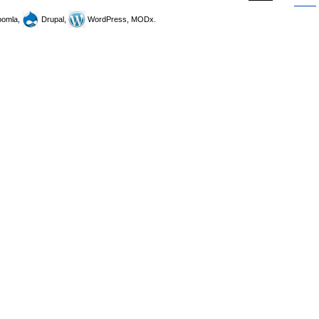
omla,
Drupal,
WordPress, MODx.