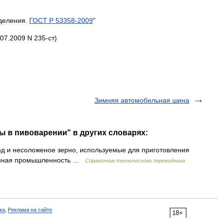
деления
.
ГОСТ
Р
53358
-
2009
"
07
.
2009
N
235
-
ст
)
Зимняя автомобильная шина
ы в пивоварении" в других словарях:
 и несоложеное зерно, используемые для приготовления
ренная промышленность …
Справочник технического переводчика
ка
,
Реклама на сайте
18+