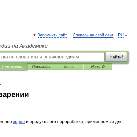
Запомнить сайт
Словарь на свой сайт
RU
едии на Академике
Найти!
Толкования
Переводы
Книги
Игры ⚽
я
варении
женое
зерно
и
продукты
его
переработки
,
применяемые
для