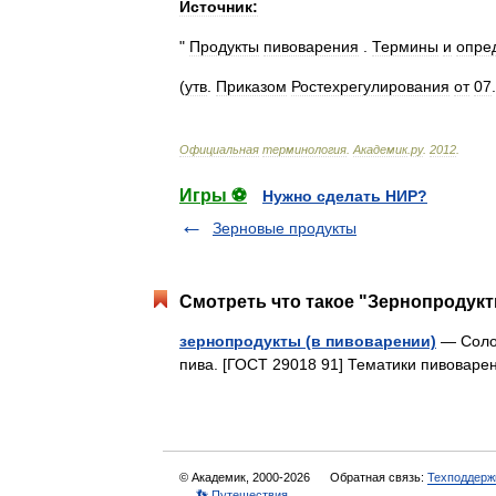
Источник:
"
Продукты
пивоварения
.
Термины
и
опре
(
утв
.
Приказом
Ростехрегулирования
от
07
.
Официальная
терминология
.
Академик
.
ру
.
2012
.
Игры ⚽
Нужно сделать НИР?
Зерновые продукты
Смотреть что такое "Зернопродукт
зернопродукты (в пивоварении)
— Солод
пива. [ГОСТ 29018 91] Тематики пивова
© Академик, 2000-2026
Обратная связь:
Техподдерж
👣 Путешествия