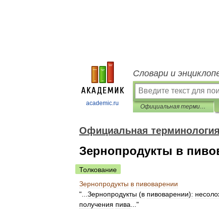
Словари и энциклоп
academic.ru
Официальная терминология
Официальная терминологи
Зернопродукты в пиво
Толкование
Зернопродукты
в
пивоварении
"...
Зернопродукты
(
в
пивоварении
)
:
несоло
получения
пива
..."