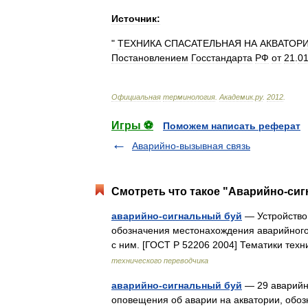
Источник:
"
ТЕХНИКА
СПАСАТЕЛЬНАЯ
НА
АКВАТОР
Постановлением
Госстандарта
РФ
от
21
.
0
Официальная
терминология
.
Академик
.
ру
.
2012
.
Игры ⚽
Поможем написать реферат
Аварийно-вызывная связь
Смотреть что такое "Аварийно-сиг
аварийно-сигнальный буй
— Устройство,
обозначения местонахождения аварийного 
с ним. [ГОСТ Р 52206 2004] Тематики т
технического переводчика
аварийно-сигнальный буй
— 29 аварийно
оповещения об аварии на акватории, обоз