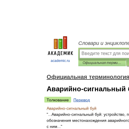
Словари и энциклоп
academic.ru
Официальная терминология
Официальная терминологи
Аварийно-сигнальный 
Толкование
Перевод
Аварийно
-
сигнальный
буй
"...
Аварийно
-
сигнальный
буй:
устройство
,
п
обозначения
местонахождения
аварийног
с
ним
..."