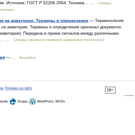
ним. Источник: ГОСТ Р 52206 2004: Техника… …
Словарь-
ментации
ая на акватории. Термины и определения
— Терминология
 на акватории. Термины и определения оригинал документа:
 акватории): Передача и прием сигналов между различными
ии,… …
Словарь-справочник терминов нормативно-технической
ия
— …
Википедия
ка
,
Реклама на сайте
18+
omla,
Drupal,
WordPress, MODx.