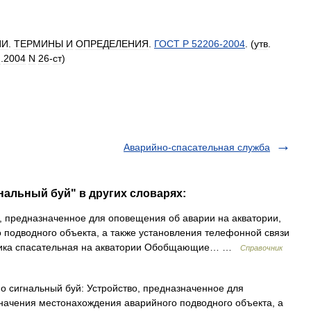
ИИ
.
ТЕРМИНЫ
И
ОПРЕДЕЛЕНИЯ
.
ГОСТ
Р
52206
-
2004
. (
утв
.
1
.
2004
N
26
-
ст
)
Аварийно-спасательная служба
нальный буй" в других словарях:
 предназначенное для оповещения об аварии на акватории,
подводного объекта, а также установления телефонной связи
ехника спасательная на акватории Обобщающие… …
Справочник
 сигнальный буй: Устройство, предназначенное для
начения местонахождения аварийного подводного объекта, а