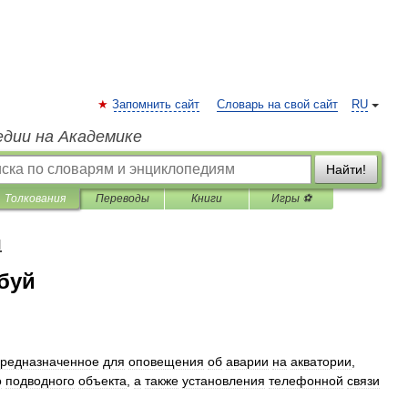
Запомнить сайт
Словарь на свой сайт
RU
едии на Академике
Найти!
Толкования
Переводы
Книги
Игры ⚽
я
буй
редназначенное
для
оповещения
об
аварии
на
акватории
,
о
подводного
объекта
,
а
также
установления
телефонной
связи