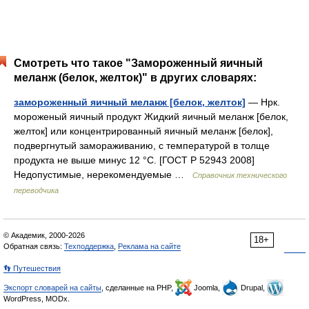
Смотреть что такое "Замороженный яичный
меланж (белок, желток)" в других словарях:
замороженный яичный меланж [белок, желток]
— Нрк.
мороженый яичный продукт Жидкий яичный меланж [белок,
желток] или концентрированный яичный меланж [белок],
подвергнутый замораживанию, с температурой в толще
продукта не выше минус 12 °С. [ГОСТ Р 52943 2008]
Недопустимые, нерекомендуемые …
Справочник технического
переводчика
© Академик, 2000-2026
18+
Обратная связь:
Техподдержка
,
Реклама на сайте
👣 Путешествия
Экспорт словарей на сайты
, сделанные на PHP,
Joomla,
Drupal,
WordPress, MODx.