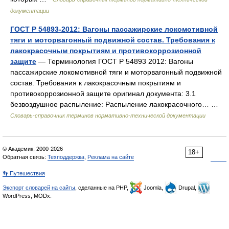
документации
ГОСТ Р 54893-2012: Вагоны пассажирские локомотивной
тяги и моторвагонный подвижной состав. Требования к
лакокрасочным покрытиям и противокоррозионной
защите
— Терминология ГОСТ Р 54893 2012: Вагоны
пассажирские локомотивной тяги и моторвагонный подвижной
состав. Требования к лакокрасочным покрытиям и
противокоррозионной защите оригинал документа: 3.1
безвоздушное распыление: Распыление лакокрасочного… …
Словарь-справочник терминов нормативно-технической документации
© Академик, 2000-2026
18+
Обратная связь:
Техподдержка
,
Реклама на сайте
👣 Путешествия
Экспорт словарей на сайты
, сделанные на PHP,
Joomla,
Drupal,
WordPress, MODx.