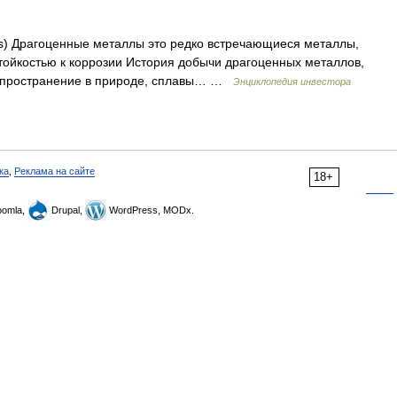
ls) Драгоценные металлы это редко встречающиеся металлы,
стойкостью к коррозии История добычи драгоценных металлов,
аспространение в природе, сплавы… …
Энциклопедия инвестора
ка
,
Реклама на сайте
18+
omla,
Drupal,
WordPress, MODx.