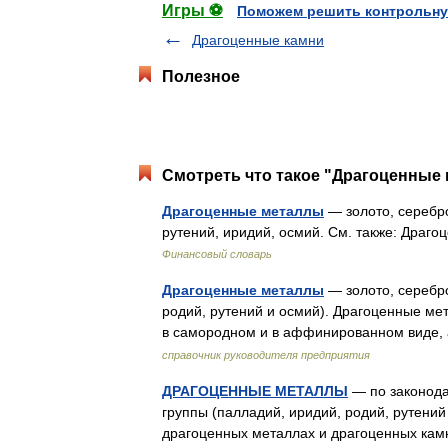
Игры ⚽
Поможем решить контрольну
Драгоценные камни
Полезное
Смотреть что такое "Драгоценные 
Драгоценные металлы
— золото, серебро
рутений, иридий, осмий. См. также: Дра
Финансовый словарь
Драгоценные металлы
— золото, серебро
родий, рутений и осмий). Драгоценные мет
в самородном и в аффинированном виде,
справочник руководителя предприятия
ДРАГОЦЕННЫЕ МЕТАЛЛЫ
— по законода
группы (палладий, иридий, родий, рутений
драгоценных металлах и драгоценных камн