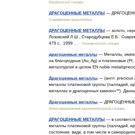
Юридический словарь
ДРАГОЦЕННЫЕ МЕТАЛЛЫ
— ДРАГОЦЕННЫ
Современная энциклопедия
ДРАГОЦЕННЫЕ МЕТАЛЛЫ
— золото, сере
Лозовский Л.Ш., Стародубцева Е.Б.. Совре
479 с.. 1999 …
Экономический словарь
драгоценные металлы
— Металлы, имеющ
на благородные (Аu, Ag) и платиновые (Pt, Pd
металлургия в целом EN noble metalsprec
Драгоценные металлы
— (англ. precious
металлы платиновой группы (палладий, ири
металлах и драгоценных камнях»**). Дан
Драгоценные металлы
— ДРАГОЦЕННЫЕ М
Иллюстрированный энциклопедический словарь
ДРАГОЦЕННЫЕ МЕТАЛЛЫ
— в соответств
металлы платиновой группы (палладий, ири
состоянии, виде, в том числе в самород