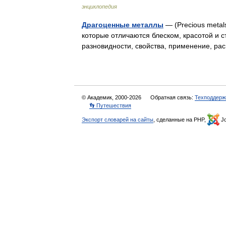
энциклопедия
Драгоценные металлы
— (Precious meta
которые отличаются блеском, красотой и 
разновидности, свойства, применение, р
© Академик, 2000-2026
Обратная связь:
Техподдерж
👣 Путешествия
Экспорт словарей на сайты
, сделанные на PHP,
Jo