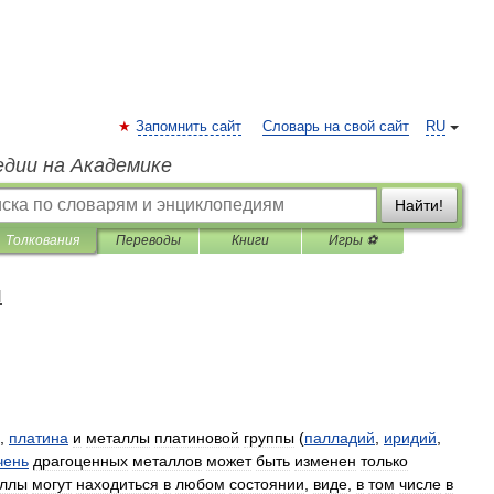
Запомнить сайт
Словарь на свой сайт
RU
едии на Академике
Найти!
Толкования
Переводы
Книги
Игры ⚽
я
,
платина
и
металлы
платиновой
группы
(
палладий
,
иридий
,
чень
драгоценных
металлов
может
быть
изменен
только
аллы
могут
находиться
в
любом
состоянии
,
виде
,
в
том
числе
в