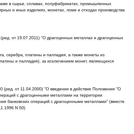
акже
в
сырье
,
сплавах
,
полуфабрикатах
,
промышленных
ирных
и
иных
изделиях
,
монетах
,
ломе
и
отходах
производства
(
ред
.
от
19
.
07
.
2011
) "
О
драгоценных
металлах
и
драгоценных
та
,
серебра
,
платины
и
палладия
,
а
также
монеты
из
латины
и
палладия
),
за
исключением
монет
,
являющихся
00
(
ред
.
от
11
.
04
.
2000
) "
О
введении
в
действие
Положения
"
О
пераций
с
драгоценными
металлами
на
территории
ния
банковских
операций
с
драгоценными
металлами
" (
вместе
11
.
1996
N
50
)