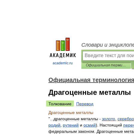
Словари и энциклоп
academic.ru
Официальная терминология
Официальная терминологи
Драгоценные металлы
Толкование
Перевод
Драгоценные
металлы
"...
драгоценные
металлы
-
золото
,
серебро
родий
,
рутений
и
осмий
).
Настоящий
пере
федеральным
законом
.
Драгоценные
мет