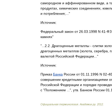
самородном
и
аффинированном
виде
,
а
т
продуктах
,
химических
соединениях
,
ювел
и
потребления
;..."
Источник:
Федеральный
закон
от
26
.
03
.
1998
N
41
-
ФЗ
камнях
"
"...
2
.
2
.
Драгоценные
металлы
-
слитки
золо
драгоценных
металлов
(
золота
,
серебра
,
п
валютой
Российской
Федерации
..."
Источник:
Приказ
Банка
России
от
01
.
11
.
1996
N
02
-
4
совершении
кредитными
организациями
о
Российской
Федерации
и
порядке
проведе
с
"
Положением
...",
утв
.
Банком
России
01
.
Официальная
терминология
.
Академик
.
ру
.
2012
.