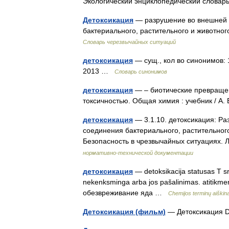
Экологический энциклопедический слова
Детоксикация
— разрушение во внешней 
бактериального, растительного и животн
Словарь черезвычайных ситуаций
детоксикация
— сущ., кол во синонимов: 
2013 …
Словарь синонимов
детоксикация
— – биотические превращен
токсичностью. Общая химия : учебник / А
детоксикация
— 3.1.10. детоксикация: Р
соединения бактериального, растительного
Безопасность в чрезвычайных ситуациях
нормативно-технической документации
детоксикация
— detoksikacija statusas T s
nekenksminga arba jos pašalinimas. atitikmeny
обезвреживание яда …
Chemijos terminų aiški
Детоксикация (фильм)
— Детоксикация