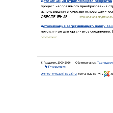
Детоксикация отравляющего вещества
процесс необратимого преобразования от
использования в качестве основы химич
ОБЕСПЕЧЕНИЯ… …
Официальная терминоло
детоксикация загрязняющего почву ве
нетоксичные для организмов соединения.
переводчика
© Академик, 2000-2026
Обратная связь:
Техподдерж
👣 Путешествия
Экспорт словарей на сайты
, сделанные на PHP,
Jo