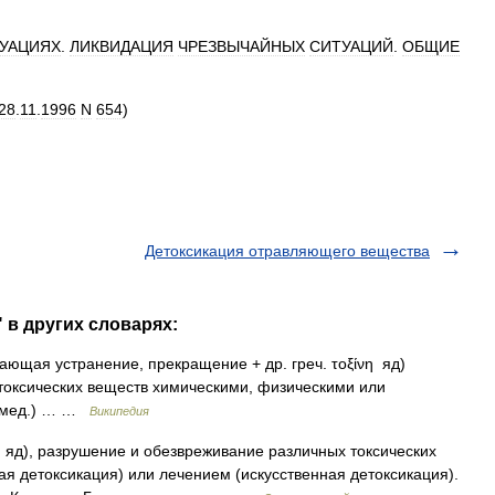
УАЦИЯХ
.
ЛИКВИДАЦИЯ
ЧРЕЗВЫЧАЙНЫХ
СИТУАЦИЙ
.
ОБЩИЕ
28
.
11
.
1996
N
654
)
Детоксикация отравляющего вещества
 в других словарях:
ающая устранение, прекращение + др. греч. τοξίνη яд)
токсических веществ химическими, физическими или
 (мед.) … …
Википедия
kon яд), разрушение и обезвреживание различных токсических
я детоксикация) или лечением (искусственная детоксикация).