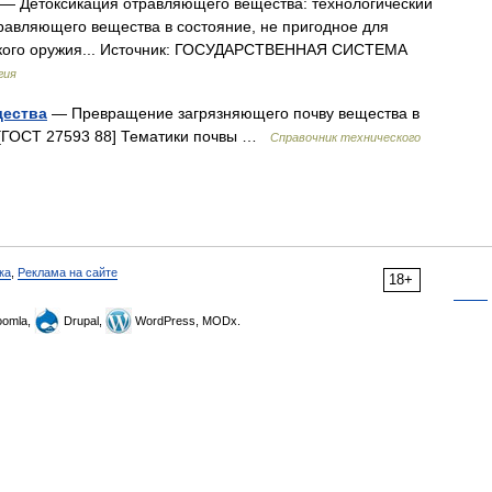
— Детоксикация отравляющего вещества: технологический
равляющего вещества в состояние, не пригодное для
еского оружия... Источник: ГОСУДАРСТВЕННАЯ СИСТЕМА
гия
щества
— Превращение загрязняющего почву вещества в
 [ГОСТ 27593 88] Тематики почвы …
Справочник технического
ка
,
Реклама на сайте
18+
omla,
Drupal,
WordPress, MODx.