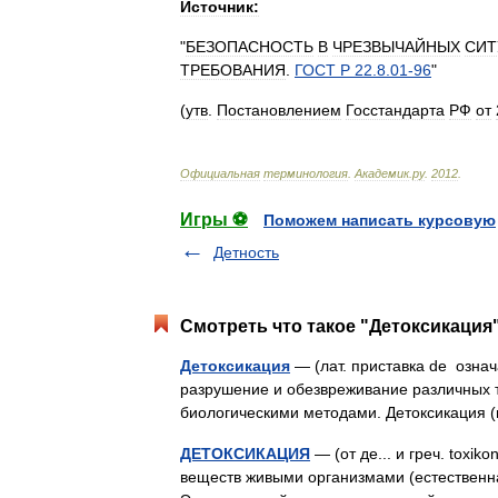
Источник:
"
БЕЗОПАСНОСТЬ
В
ЧРЕЗВЫЧАЙНЫХ
СИТ
ТРЕБОВАНИЯ
.
ГОСТ
Р
22
.
8
.
01
-
96
"
(
утв
.
Постановлением
Госстандарта
РФ
от
Официальная
терминология
.
Академик
.
ру
.
2012
.
Игры ⚽
Поможем написать курсовую
Детность
Смотреть что такое "Детоксикация"
Детоксикация
— (лат. приставка de означ
разрушение и обезвреживание различных 
биологическими методами. Детоксикация
ДЕТОКСИКАЦИЯ
— (от де... и греч. toxi
веществ живыми организмами (естественна