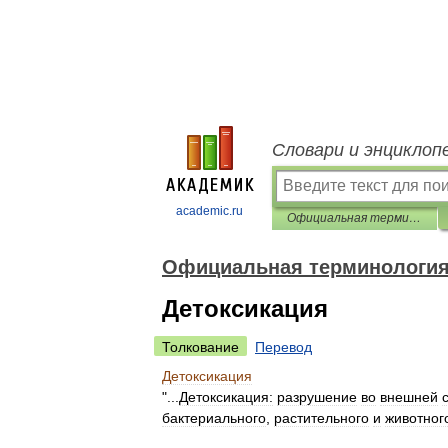
Словари и энциклоп
academic.ru
Официальная терминология
Официальная терминологи
Детоксикация
Толкование
Перевод
Детоксикация
"...
Детоксикация:
разрушение
во
внешней
бактериального
,
растительного
и
животног