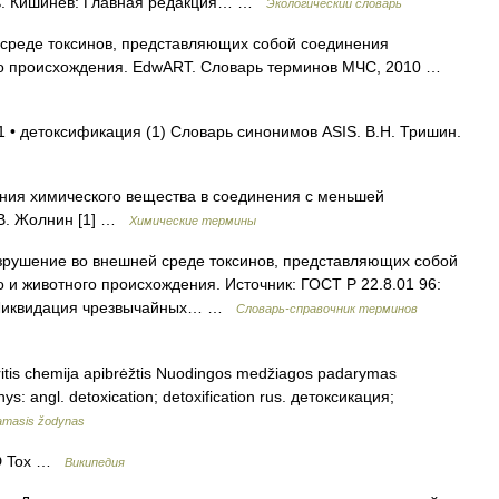
рь. Кишинев: Главная редакция… …
Экологический словарь
среде токсинов, представляющих собой соединения
ого происхождения. EdwART. Словарь терминов МЧС, 2010 …
1 • детоксификация (1) Словарь синонимов ASIS. В.Н. Тришин.
ия химического вещества в соединения с меньшей
. В. Жолнин [1] …
Химические термины
азрушение во внешней среде токсинов, представляющих собой
 и животного происхождения. Источник: ГОСТ Р 22.8.01 96:
. Ликвидация чрезвычайных… …
Словарь-справочник терминов
ritis chemija apibrėžtis Nuodingos medžiagos padarymas
s: angl. detoxication; detoxification rus. детоксикация;
namasis žodynas
 D Tox …
Википедия