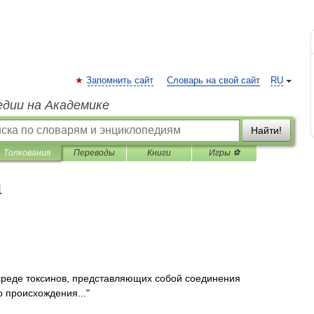
Запомнить сайт
Словарь на свой сайт
RU
едии на Академике
Найти!
Толкования
Переводы
Книги
Игры ⚽
я
среде
токсинов
,
представляющих
собой
соединения
о
происхождения
..."