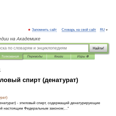
Запомнить сайт
Словарь на свой сайт
RU
едии на Академике
Найти!
Толкования
Переводы
Книги
Игры ⚽
я
ловый спирт (денатурат)
урат
)
енатурат
) -
этиловый
спирт
,
содержащий
денатурирующие
ой
настоящим
Федеральным
законом
;..."