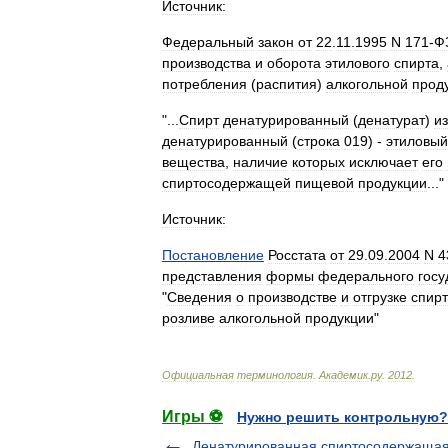
Источник:
Федеральный
закон
от
22
.
11
.
1995
N
171
-
Ф
производства
и
оборота
этилового
спирта
,
потребления
(
распития
)
алкогольной
прод
"...
Спирт
денатурированный
(
денатурат
)
из
денатурированный
(
строка
019
) -
этиловый
вещества
,
наличие
которых
исключает
его
спиртосодержащей
пищевой
продукции
..."
Источник:
Постановление
Росстата
от
29
.
09
.
2004
N
4
представления
формы
федерального
госу
"
Сведения
о
производстве
и
отгрузке
спир
розливе
алкогольной
продукции
"
Официальная
терминология
.
Академик
.
ру
.
2012
.
Игры ⚽
Нужно решить контрольную?
Денатурированная спиртосодержаща