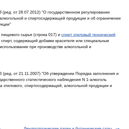
З
(
ред
.
от
28
.
07
.
2012
) "
О
государственном
регулировании
алкогольной
и
спиртосодержащей
продукции
и
об
ограничении
укции
"
пищевого
сырья
(
строка
017
)
и
спирт
этиловый
технический
спирт
,
содержащий
добавки
красителя
или
специальные
использование
при
производстве
алкогольной
и
3
(
ред
.
от
21
.
11
.
2007
) "
Об
утверждении
Порядка
заполнения
и
дарственного
статистического
наблюдения
N
1
-
алкоголь
та
этилового
,
спиртосодержащей
,
алкогольной
продукции
и
я
Дендрологические парки и ботанические сады