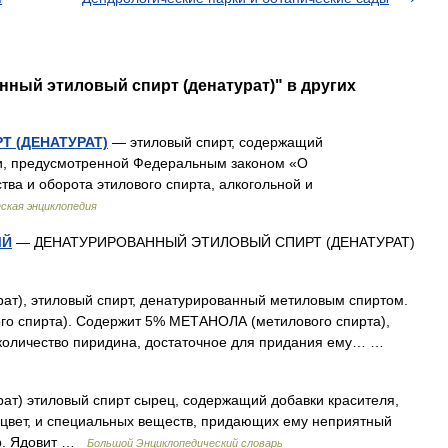
нный этиловый спирт (денатурат)" в других
 (ДЕНАТУРАТ)
— этиловый спирт, содержащий
и, предусмотренной Федеральным законом «О
ва и оборота этилового спирта, алкогольной и
ская энциклопедия
ЫЙ
— ДЕНАТУРИРОВАННЫЙ ЭТИЛОВЫЙ СПИРТ (ДЕНАТУРАТ)
ат), этиловый спирт, денатурированный метиловым спиртом.
 спирта). Содержит 5% МЕТАНОЛА (метилового спирта),
е количество пиридина, достаточное для придания ему… …
ат) этиловый спирт сырец, содержащий добавки красителя,
цвет, и специальных веществ, придающих ему неприятный
тур. Ядовит …
Большой Энциклопедический словарь