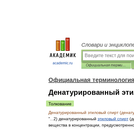
Словари и энциклоп
academic.ru
Официальная терминология
Официальная терминологи
Денатурированный эти
Толкование
Денатурированный
этиловый
спирт
(
денат
"...
2
)
денатурированный
этиловый
спирт
(
д
вещества
в
концентрации
,
предусмотренн