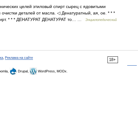
нических целей этиловый спирт сырец с ядовитыми
очистки деталей от масла. ◁ Денатуратный, ая, ое. * * *
спирт. * * * ДЕНАТУРАТ ДЕНАТУРАТ то… …
Энциклопедический
ка
,
Реклама на сайте
18+
omla,
Drupal,
WordPress, MODx.