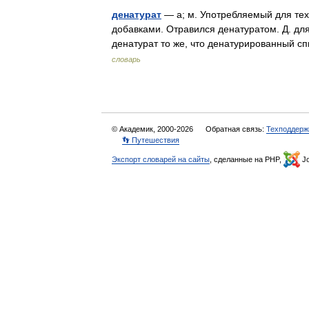
денатурат
— а; м. Употребляемый для тех
добавками. Отравился денатуратом. Д. для 
денатурат то же, что денатурированный 
словарь
© Академик, 2000-2026
Обратная связь:
Техподдерж
👣 Путешествия
Экспорт словарей на сайты
, сделанные на PHP,
Jo