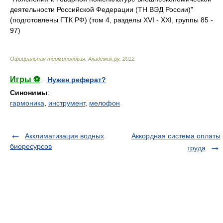
деятельности Российской Федерации (ТН ВЭД России)"
(подготовлены ГТК РФ) (том 4, разделы XVI - XXI, группы 85 -
97)
Официальная терминология
.
Академик.ру
.
2012
.
Игры ⚽
Нужен реферат?
Синонимы
:
гармоника
,
инструмент
,
мелофон
Акклиматизация водных
Аккордная система оплаты
биоресурсов
труда