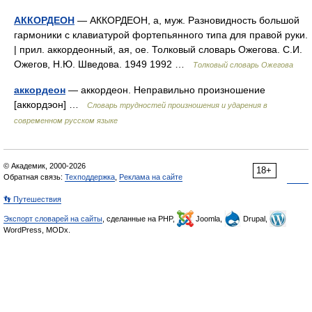
АККОРДЕОН
— АККОРДЕОН, а, муж. Разновидность большой
гармоники с клавиатурой фортепьянного типа для правой руки.
| прил. аккордеонный, ая, ое. Толковый словарь Ожегова. С.И.
Ожегов, Н.Ю. Шведова. 1949 1992 …
Толковый словарь Ожегова
аккордеон
— аккордеон. Неправильно произношение
[аккордэон] …
Словарь трудностей произношения и ударения в
современном русском языке
© Академик, 2000-2026
18+
Обратная связь:
Техподдержка
,
Реклама на сайте
👣 Путешествия
Экспорт словарей на сайты
, сделанные на PHP,
Joomla,
Drupal,
WordPress, MODx.