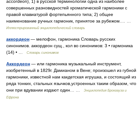
accordeon), 1) в русской терминологии одна из наиболее
совершенных разновидностей хроматической гармоники с
правой клавиатурой фортепьянного типа; 2) общее
наименование ручных гармоник, принятое за рубежом.… …
Иллюстрированный энциклопедический словарь
аккордеон
— мелофон, гармоника Словарь русских
синонимов. аккордеон сущ., кол во синонимов: 3 • гармоника
(14) • …
Словарь синонимов
Аккордеон
— или гармоника музыкальный инструмент,
изобретенный в 1829г. Дамианом в Вене; произошел из губной
гармоники, известной нам какдетская игрушка, и состоящий из
ряда тонких, стальных язычков,устроенных таким образом, что
они при вдувании издают один… …
Энциклопедия Брокгауза и
Ефрона