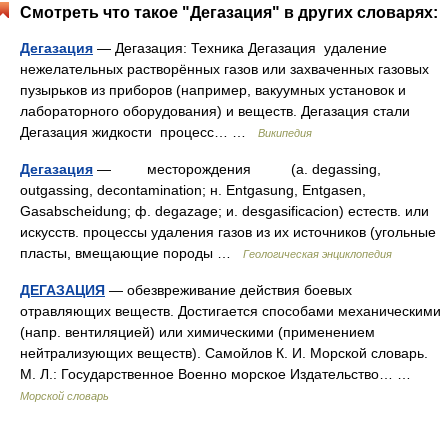
Смотреть что такое "Дегазация" в других словарях:
Дегазация
— Дегазация: Техника Дегазация удаление
нежелательных растворённых газов или захваченных газовых
пузырьков из приборов (например, вакуумных установок и
лабораторного оборудования) и веществ. Дегазация стали
Дегазация жидкости процесс… …
Википедия
Дегазация
— месторождения (a. degassing,
outgassing, decontamination; н. Entgasung, Entgasen,
Gasabscheidung; ф. degazage; и. desgasificacion) естеств. или
искусств. процессы удаления газов из их источников (угольные
пласты, вмещающие породы …
Геологическая энциклопедия
ДЕГАЗАЦИЯ
— обезвреживание действия боевых
отравляющих веществ. Достигается способами механическими
(напр. вентиляцией) или химическими (применением
нейтрализующих веществ). Самойлов К. И. Морской словарь.
М. Л.: Государственное Военно морское Издательство… …
Морской словарь