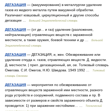
ДЕГАЗАЦИЯ
— (вакуумирование) в металлургии удаление
газов из жидкого металла путем вакуумной обработки.
Различают ковшовый, циркуляционный и другие способы
дегазации …
Большой Энциклопедический словарь
ДЕГАЗАЦИЯ
— (от де... и газ) удаление (разложение,
нейтрализация) отравляющих веществ с зараженной
местности, а также оружия, боевой техники и др …
Большой
Энциклопедический словарь
ДЕГАЗАЦИЯ
— ДЕГАЗАЦИЯ, и, жен. Обезвреживание или
удаление откуда н. газов, отравляющих веществ. Д. жидкости.
Д. местности. | прил. дегазационный, ая, ое. Толковый словарь
Ожегова. С.И. Ожегов, Н.Ю. Шведова. 1949 1992 …
Толковый
словарь Ожегова
ДЕГАЗАЦИЯ
— мероприятия по обезвреживанию от
отравляющих веществ зараженной ими местности, разного
рода устройств и сооружений, подвижного состава и пр. В
зависимости от размеров и свойств зараженного объекта Д.
проводится: 1) при заражении нестойкими… …
Технический