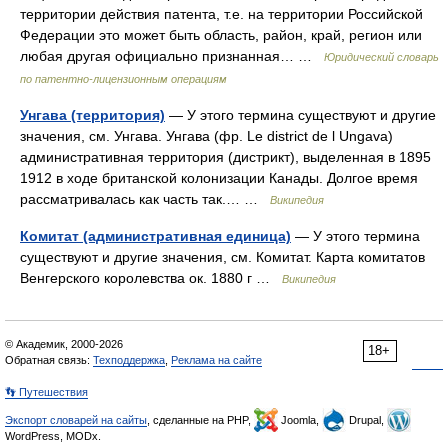
территории действия патента, т.е. на территории Российской
Федерации это может быть область, район, край, регион или
любая другая официально признанная… …
Юридический словарь
по патентно-лицензионным операциям
Унгава (территория)
— У этого термина существуют и другие
значения, см. Унгава. Унгава (фр. Le district de l Ungava)
административная территория (дистрикт), выделенная в 1895
1912 в ходе британской колонизации Канады. Долгое время
рассматривалась как часть так.… …
Википедия
Комитат (административная единица)
— У этого термина
существуют и другие значения, см. Комитат. Карта комитатов
Венгерского королевства ок. 1880 г …
Википедия
© Академик, 2000-2026
18+
Обратная связь:
Техподдержка
,
Реклама на сайте
👣 Путешествия
Экспорт словарей на сайты
, сделанные на PHP,
Joomla,
Drupal,
WordPress, MODx.