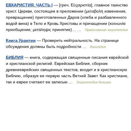
ЕВХАРИСТИЯ. ЧАСТЬ I
— [греч. Εὐχαριστία], главное таинство
христ. Церкви, состоящее в преложении (μεταβολή изменение,
превращение) приготовленных Даров (хлеба и разбавленного
водой вина) в Тело и Кровь Христовы и причащении (κοινωνία
приобщение; μετάληψις принятие)… …
Православная энциклопедия
Книга Урантии
— Проверить нейтральность. На странице
обсуждения должны быть подробности …
Википедия
БИБЛИЯ
— книга, содержащая священные писания еврейской
и христианской религий. Еврейская Библия, сборник
древнееврейских священных текстов, входит и в христианскую
Библию, образуя ее первую часть Ветхий Завет. Как христиане,
так и евреи считают ее записью …
Энциклопедия Кольера