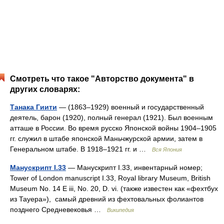
Смотреть что такое "Авторство документа" в
других словарях:
Танака Гиити
— (1863–1929) военный и государственный
деятель, барон (1920), полный генерал (1921). Был военным
атташе в России. Во время русско Японской войны 1904–1905
гг. служил в штабе японской Маньчжурской армии, затем в
Генеральном штабе. В 1918–1921 гг. и …
Вся Япония
Манускрипт I.33
— Манускрипт I.33, инвентарный номер;
Tower of London manuscript I.33, Royal library Museum, British
Museum No. 14 E iii, No. 20, D. vi. (также известен как «фехтбух
из Тауера»), самый древний из фехтовальных фолиантов
позднего Средневековья …
Википедия